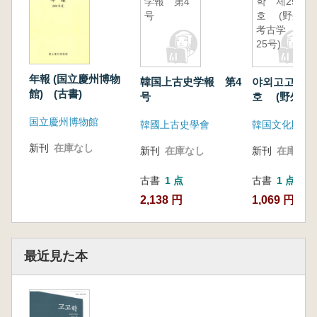
学報 第4
학 제25
号
호 (野外
考古学 第
25号)
年報 (国立慶州博物
韓国上古史学報 第4
야외고고학 
館) (古書)
号
호 (野外
第25号)
国立慶州博物館
韓國上古史學會
新刊
在庫なし
新刊
在庫なし
新刊
在庫なし
古書
1 点
古書
1 点
2,138 円
1,069 円
最近見た本