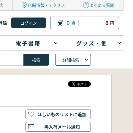
内
店舗情報・アクセス
よくある質問
0
0
登録
点
円
電子書籍
グッズ・他
詳細検索
ほしいものリストに追加
再入荷メール通知