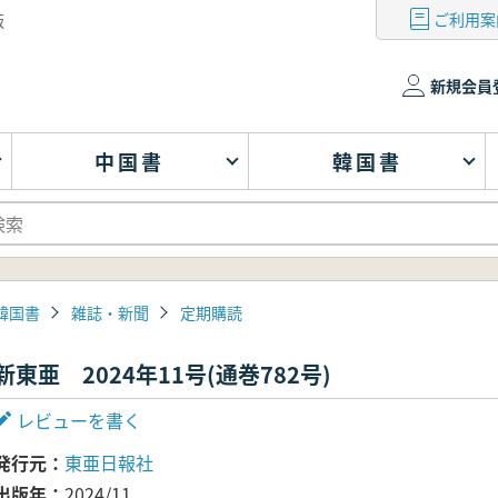
ご利用案
版
新規会員
中国書
韓国書
韓国書
雑誌・新聞
定期購読
新東亜 2024年11号(通巻782号)
レビューを書く
発行元
東亜日報社
出版年
2024/11