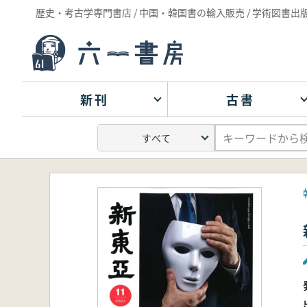
歴史・考古学専門書店 / 中国・韓国書の輸入販売 / 学術図書出
新刊
古書