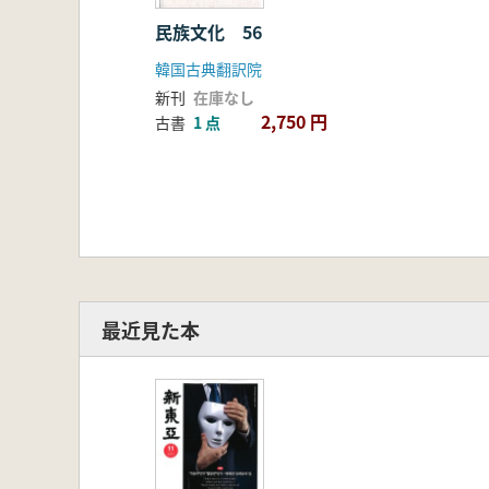
民族文化 56
韓国古典翻訳院
新刊
在庫なし
2,750 円
古書
1 点
最近見た本