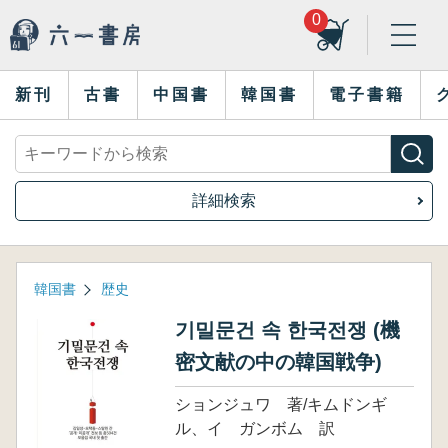
0
新刊
古書
中国書
韓国書
電子書籍
詳細検索
韓国書
歴史
기밀문건 속 한국전쟁 (機
密文献の中の韓国戦争)
ションジュワ 著/キムドンギ
ル、イ ガンボム 訳