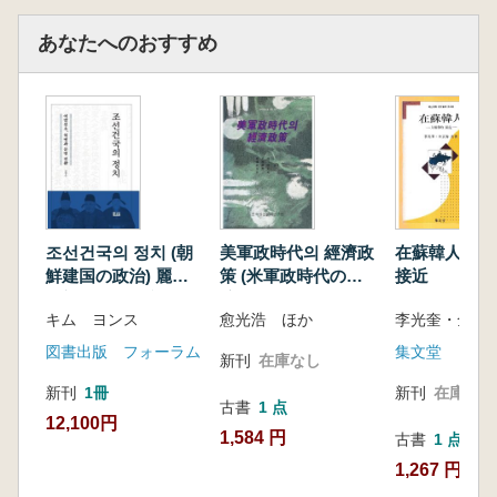
あなたへのおすすめ
조선건국의 정치 (朝
美軍政時代의 經濟政
在蘇韓人 人
鮮建国の政治) 麗末
策 (米軍政時代の経
接近
鮮初、革命と文明転
済政策)
キム ヨンス
愈光浩 ほか
李光奎・全京
換
図書出版 フォーラム
集文堂
新刊
在庫なし
新刊
1冊
新刊
在庫なし
古書
1 点
12,100円
1,584 円
古書
1 点
1,267 円