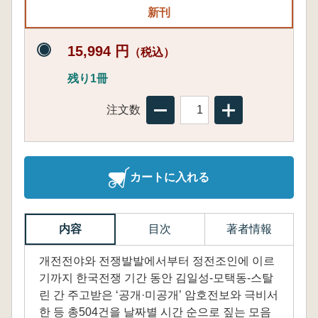
新刊
15,994 円
（税込）
残り1冊
注文数
カートに入れる
内容
目次
著者情報
개전전야와 전쟁발발에서부터 정전조인에 이르
기까지 한국전쟁 기간 동안 김일성-모택동-스탈
린 간 주고받은 ‘공개·미공개’ 암호전보와 극비서
한 등 총504건을 날짜별 시간 순으로 짚는 모음