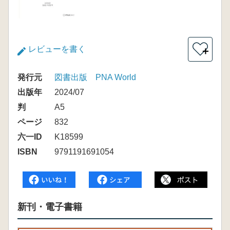
レビューを書く
＋
発行元
図書出版 PNA World
出版年
2024/07
判
A5
ページ
832
六一ID
K18599
ISBN
9791191691054
新刊・電子書籍