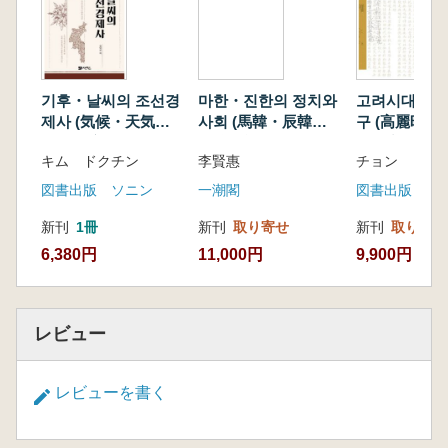
기후・날씨의 조선경
마한・진한의 정치와
고려시대 외교
제사 (気候・天気の
사회 (馬韓・辰韓の
구 (高麗時代
朝鮮経済史)
政治と社会)
書研究)
キム ドクチン
李賢惠
チョン ドン
図書出版 ソニン
一潮閣
図書出版 ヘ
新刊
1冊
新刊
取り寄せ
新刊
取り寄せ
6,380円
11,000円
9,900円
レビュー
レビューを書く