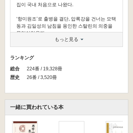
집이 국내 처음으로 나왔다.
‘항미원조’로 출병을 결단, 압록강을 건너는 모택
동과 김일성의 남침을 용인한 스탈린의 의중을
무엇이었을까.
もっと見る
한국전쟁 당시 이 세 명의 정책결정자들 간에 오
고간 기밀문건들을 통해 국내에 그동안 간헐적
공개에 그쳤던 중국과 소련의 한국전쟁 관련 정
ランキング
책결정 과정과 내막을 사안별 집중적으로 살펴
総合
볼 기회를 제공한다.
224番 / 19,328冊
歴史
26番 / 3,520冊
도대체 왜, 한국전쟁은 아직까지 계속되고 있는
걸까?
소련 기록보관소와 중국 문헌 속에서 찾아낸 문
건 대상 한국전쟁 연구의 세계적 권위자인 션즈
一緒に買われている本
화 교수의 편저, 북경대 김동길 교수와 중앙대 이
강범 교수의 번역 등 수 년 간 노력의 결과물인
이 책에서 그 해답을 찾는다.