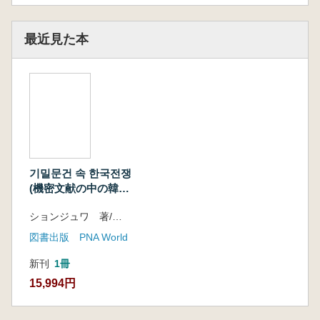
最近見た本
기밀문건 속 한국전쟁
(機密文献の中の韓国
戦争)
ションジュワ 著/キムドンギル、イ ガンボム 訳
図書出版 PNA World
新刊
1冊
15,994円