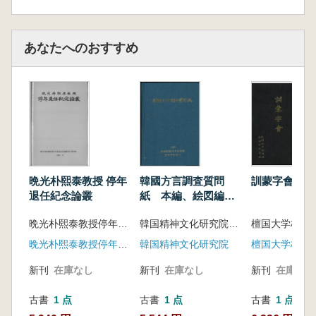
あなたへのおすすめ
晩光朴熙泰教授 停年
韓國方言調査質問
訓蒙字會
退任紀念論叢
紙 本編、絵図編 2
冊セット
晩光朴熙泰教授停年退任紀念論叢刊行委員会 編
韓国精神文化研究院語文学研究室 編
晩光朴熙泰教授停年退任紀念論叢刊行委員会
韓国精神文化研究院
檀国大学校出
新刊
在庫なし
新刊
在庫なし
新刊
在庫なし
古書
1 点
古書
1 点
古書
1 点