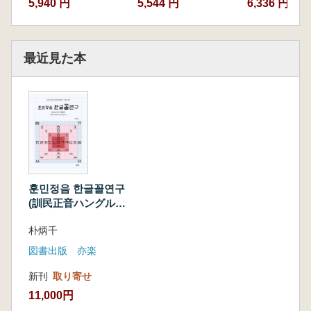
5,940 円
5,544 円
6,336 円
最近見た本
훈민정음 한글꼴연구
(訓民正音ハングル字
母研究)
朴炳千
図書出版 亦楽
新刊
取り寄せ
11,000円