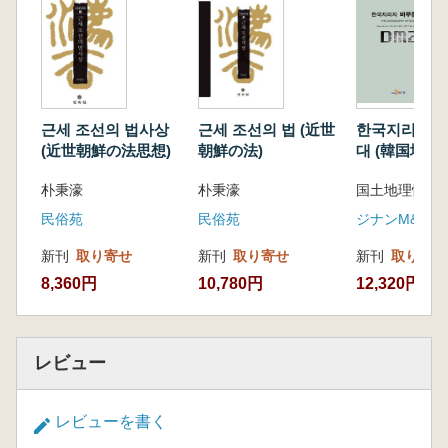
합자-초중종성합자 229종에 대한 구조적 특징을
도판 212개를 곁들여 분석하여 특징을 밝혔다.
제Ⅲ부는 문장별 구성론으로 어휘별 서체 50종
에 대한 특징을 50개의 분석도 마다에 도판과 관
련되는 훈민정음 제자원리 및 해석을 밝히고, 그
근세 조선의 법사상
근세 조선의 법 (近世
한국지리지 
아래 부분에는 어휘 생성구조와 수정방안을 곁
(近世朝鮮の法思想)
朝鮮の法)
대 (韓国地理
들여 제시하였다.
装地帯) DMZ
朴秉濠
朴秉濠
国土地理情報
民俗苑
民俗苑
ジナンM&B
新刊
取り寄せ
新刊
取り寄せ
新刊
取り寄せ
8,360円
10,780円
12,320円
レビュー
レビューを書く