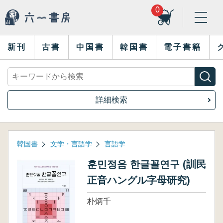
0
新刊
古書
中国書
韓国書
電子書籍
詳細検索
韓国書
文学・言語学
言語学
훈민정음 한글꼴연구 (訓民
正音ハングル字母研究)
朴炳千