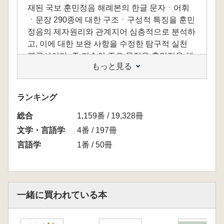
재된 국보 훈민정음 해례본의 한글 문자ㆍ어휘
ㆍ문장 290종에 대한 구조ㆍ구성적 특징을 훈민
정음의 제자원리와 관계지어 심층적으로 분석하
고, 이에 대한 보완 사항을 수정한 탐구적 실천
연구서이다. 즉 저술의 주요 목적은 훈민정음 해
もっと見る
례본에 나타나는 최초의 한글 문자에 대한 구조
적 특징을 제자 및 조형 원리에 의거하여 심층적
으로 파악하고 수정안을 제시하는 데 두었다.
ランキング
저자는 훈민정음의 한글글꼴의 뿌리인 서체의
総合
특징을 찾기 위하여 50여 년 간 서체 전문 연구서
1,159番 / 19,328冊
적 10여 종을 저술하면서 선학 전문가의 영향 없
文学・言語学
4番 / 197冊
이 홀로 터득해야 하는 연구를 힘들게 해오고 있
言語学
1番 / 50冊
다.
제Ⅰ부는 기저론으로 한글글꼴의 개념과 실태,
훈민정음 제자원리와 상황, 분석해설도 작성 방
법을 밝혔고, 한글글꼴 전체의 공통적인 구조적
一緒に買われている本
경향을 문자 결구요소에 따라 수치 분석을 통해
문장으로 서술하였다.
제Ⅱ부는 문자별 구조론으로 자음-모음-초중성