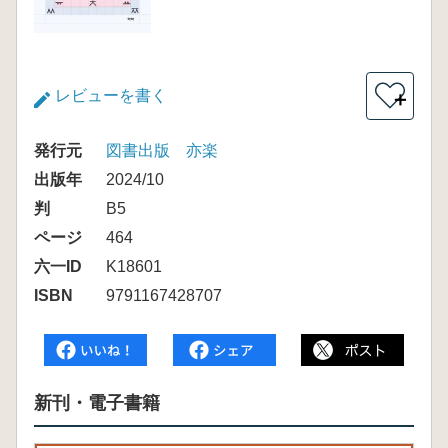
レビューを書く
＋
発行元
図書出版 亦楽
出版年
2024/10
判
B5
ページ
464
六一ID
K18601
ISBN
9791167428707
新刊・電子書籍