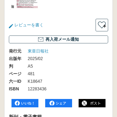
レビューを書く
＋
再入荷メール通知
発行元
東亜日報社
出版年
2025/02
判
A5
ページ
481
六一ID
K18647
ISBN
12283436