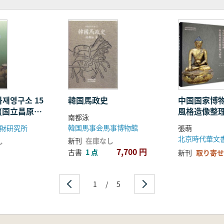
재영구소 15
韓国馬政史
中国国家博
 (国立昌原文
風格造像整
南都泳
15年の歩み)
韓国馬事会馬事博物館
財研究所
張萌
北京時代華文
新刊
在庫なし
し
7,700 円
古書
1 点
新刊
取り寄せ
1
/
5