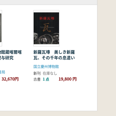
物館蔵喀爾喀
新羅瓦塼 美しき新羅
理与研究
瓦、その千年の息遣い
国立慶州博物館
書局
新刊
在庫なし
32,670円
19,800 円
古書
1 点