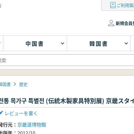
ご利用案
版
新規会員
中国書
韓国書
韓国書
歴史
전통 목가구 특별전 (伝統木製家具特別展) 京畿スタ
レビューを書く
発行元
京畿道博物館
出版年
2012/10