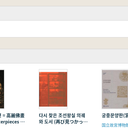
 = 高麗佛畫
다시 찾은 조선왕실 의궤
궁중문양판(
erpieces of
와 도서 (再び見つかった
国立故宮博物
ddhist
朝鮮王室の儀軌と図書)