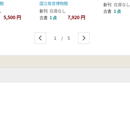
館
国立故宮博物館
新刊
在庫なし
し
新刊
在庫なし
古書
1 点
5,500 円
7,920 円
古書
1 点
1
/
5