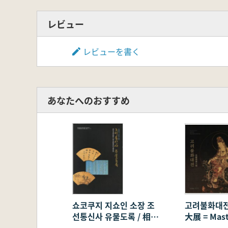
レビュー
レビューを書く
あなたへのおすすめ
쇼코쿠지 지쇼인 소장 조
고려불화대전
선통신사 유물도록 / 相国
大展 = Mast
寺塔頭慈照院所蔵朝鮮通
Goryeo Bu