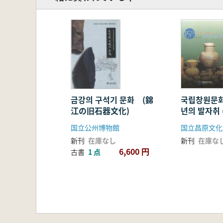
금강의 구석기 문화 (錦
국립창원문화
江の旧石器文化)
년의 발자취
化財研究所 
国立公州博物館
国立昌原文化
新刊
在庫なし
新刊
在庫な
6,600 円
古書
1 点