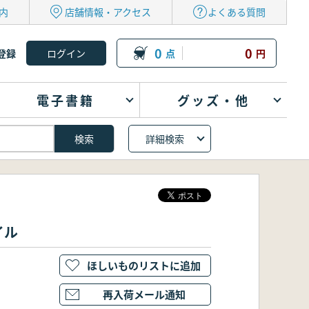
内
店舗情報・アクセス
よくある質問
0
0
登録
点
円
電子書籍
グッズ・他
詳細検索
イル
ほしいものリストに追加
再入荷メール通知