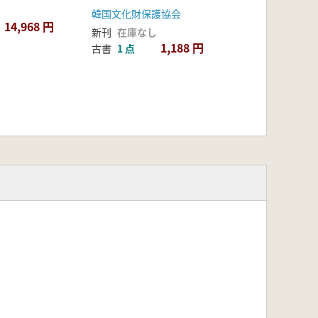
韓国文化財保護協会
14,968 円
新刊
在庫なし
1,188 円
古書
1 点