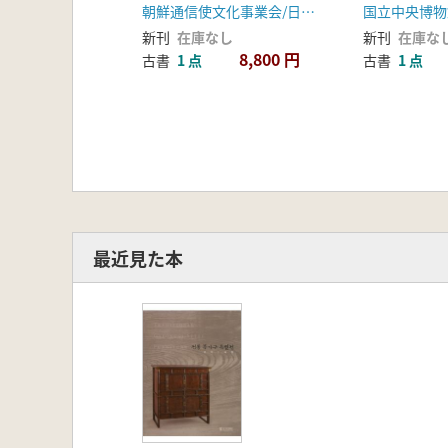
朝鮮通信使文化事業会/日本相国寺塔頭慈照院
国立中央博物
信使遺物図録 (韓国語/
painting
新刊
在庫なし
新刊
在庫な
日本語 並記)
8,800 円
古書
1 点
古書
1 点
最近見た本