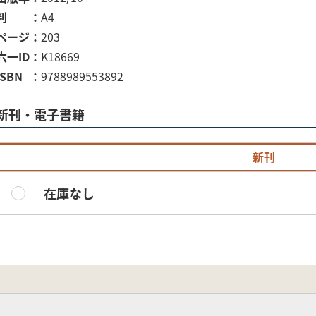
判
A4
ページ
203
六一ID
K18669
ISBN
9788989553892
新刊・電子書籍
新刊
在庫なし