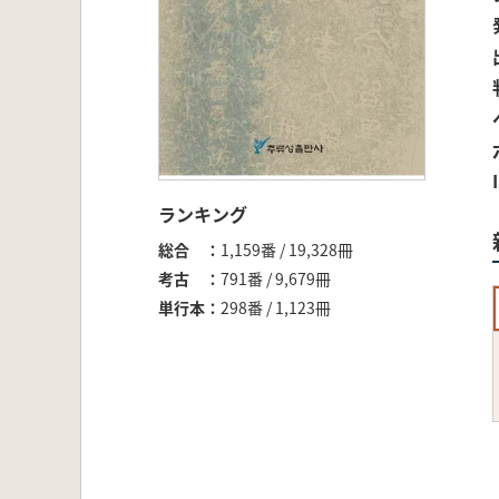
ランキング
総合
1,159番 / 19,328冊
考古
791番 / 9,679冊
単行本
298番 / 1,123冊