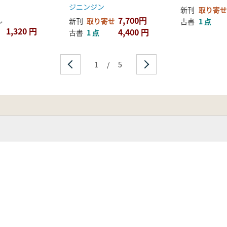
忠南(1) 燕岐(世宗))
ジニンジン
新刊
取り寄せ
7,700円
し
新刊
取り寄せ
古書
1 点
1,320 円
4,400 円
古書
1 点
1
/
5