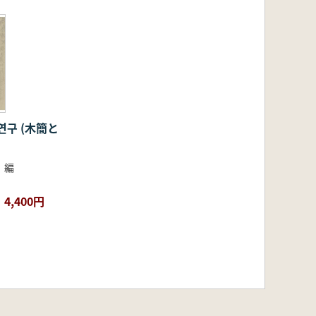
중심으로〉 오택현(한국학중앙연구원 태학사
연구 (木簡と
1
 編
4,400円