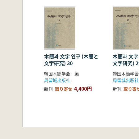
敎授)의 글을, ‘신문자자료 및 금석문 
과정)의 글을 소개하는 등 지속적으로 
木簡과 文字 연구 (木簡と
木簡과 文字
文字研究) 30
文字研究) 2
韓国木簡学会 編
韓国木簡学会
周留城出版社
周留城出版社
4,400円
新刊
取り寄せ
新刊
取り寄