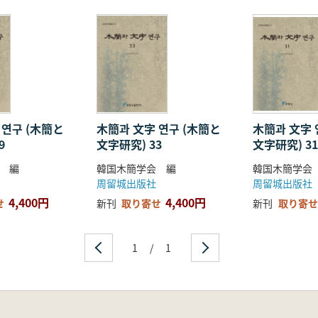
다시 읽기’로는 〈낙랑 봉니 현황 검토 - 연구현황과 향후 과제를 
연구되고 있는 목간 연구의 현주소를 보여주고 있다.
 연구 (木簡と
木簡과 文字 연구 (木簡と
木簡과 文字 
9
文字研究) 33
文字研究) 3
 編
韓国木簡学会 編
韓国木簡学会
周留城出版社
周留城出版社
4,400円
4,400円
せ
新刊
取り寄せ
新刊
取り寄せ
1
/
1