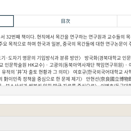
目次
 32번째 책이다. 현직에서 목간을 연구하는 연구원과 교수들의 
주요 목적으로 하며 한국과 일본, 중국의 목간들에 대한 연구논문이 
토기·도자기 명문의 기입방식과 분류 방안〉 방국화(경북대학교 인문학
 인문학술원 HK교수) · 고광의(동북아역사재단 책임연구위원) · 이
 유적의 ‘井’자 출토 현황과 그 의미〉 여호규(한국외국어대학교 사학
왕조의 對이민족 정책을 중심으로 한 문제 제기〉 안현선(奈良國立博
계 - 부소산성과 쌍북리 일원 발굴 자료를 중심으로〉 이병호(동국대
 高句麗 遺民과의 비교〉 박지현(경북대학교 사범대학 역사교육과 강사)
규정을 대상으로〉 최상기(충북대학교 역사교육과 교수), 〈양주 대모
신공제의 서예 연구 - ‘윤문효공신도비’ · ‘안침신도비’를 중심으
 방식에 관한 몇 가지 문제 - 근년 출토된 일본 목간을 단서로 하