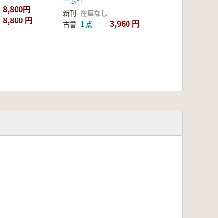
一志社
8,800円
新刊
在庫なし
8,800 円
3,960 円
古書
1 点