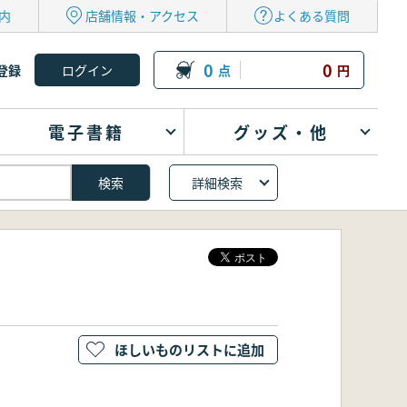
内
店舗情報・アクセス
よくある質問
0
0
登録
点
円
電子書籍
グッズ・他
詳細検索
ほしいものリストに追加