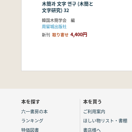
木簡과 文字 연구 (木簡と
文字研究) 32
韓国木簡学会 編
周留城出版社
4,400円
新刊
取り寄せ
本を探す
本を買う
六一書房の本
ご利用案内
ランキング
ほしい物リスト・書棚
特価図書
書店様へ