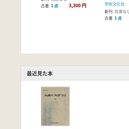
学術文化社
3,300 円
古書
1 点
新刊
在庫な
古書
1 点
最近見た本