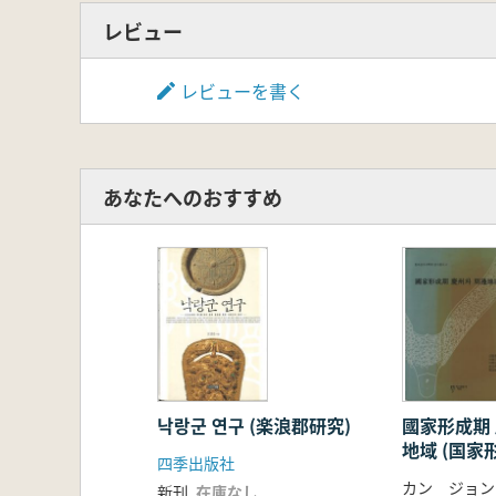
レビュー
レビューを書く
あなたへのおすすめ
낙랑군 연구 (楽浪郡研究)
國家形成期 
地域 (国家
四季出版社
周辺地域)
カン ジョン
新刊
在庫なし