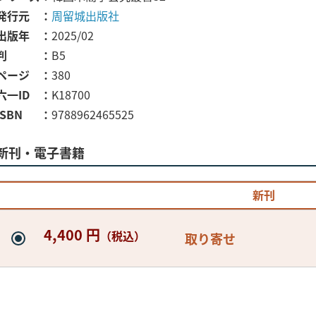
発行元
周留城出版社
出版年
2025/02
判
B5
ページ
380
六一ID
K18700
ISBN
9788962465525
新刊・電子書籍
新刊
4,400 円
（税込）
取り寄せ