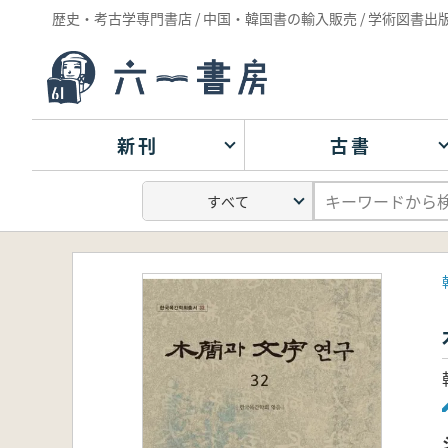
歴史・考古学専門書店 / 中国・韓国書の輸入販売 / 学術図書出
新刊
古書