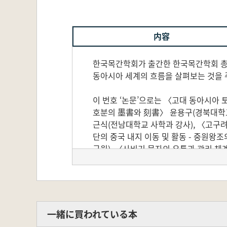
内容
한국목간학회가 출간한 한국목간학회 총서
동아시아 세계의 흐름을 살펴보는 것을 
이 번호 ‘논문’으로는 〈고대 동아시아 
호분의 墨書와 刻書〉 윤용구(경북대학교
근식(전남대학교 사학과 강사), 〈고구려
단의 중국 내지 이동 및 활동 - 중원
구원), 〈사비기 물자의 유통과 관리 체
遺民과 그 후손들의 혼인과 가족 관계 -
병력 규모에 따른 지휘관 배치에 대한 
이재환(중앙대학교 역사학과 부교수), 〈
소개하였다.
一緒に買われている本
‘신출토 문자자료’로는 〈목간 연구 접근