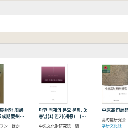
慶州와 周邊
마한 백제의 분묘 문화. 3:
中原高句麗
形成期慶州と
충남(1) 연기(세종) (馬
高句麗研究会
韓・百済の墳墓文化3 :
学研文化社
フン ほか
中央文化財研究院 編