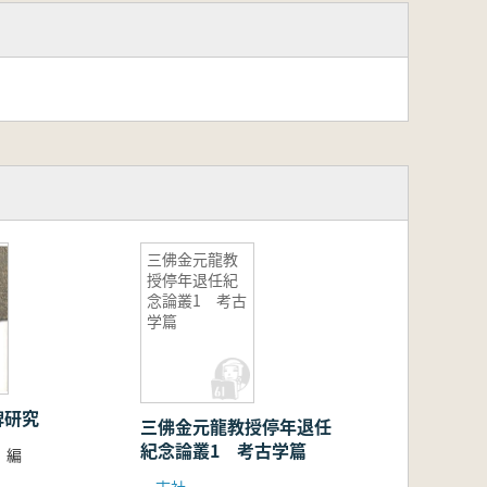
三佛金元龍教
授停年退任紀
念論叢1 考古
学篇
碑研究
三佛金元龍教授停年退任
紀念論叢1 考古学篇
 編