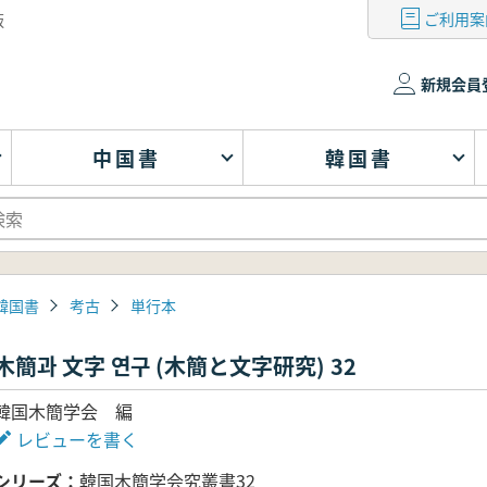
ご利用案
版
新規会員
中国書
韓国書
韓国書
考古
単行本
木簡과 文字 연구 (木簡と文字研究) 32
韓国木簡学会 編
レビューを書く
シリーズ
韓国木簡学会究叢書32