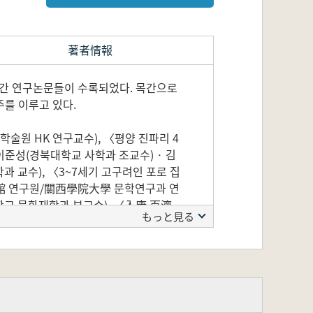
著者情報
목간 연구논문들이 수록되었다. 목간으로
주를 이루고 있다.
술원 HK 연구교수), 〈평양 진파리 4
준성(경북대학교 사학과 조교수) · 김
과 교수), 〈3~7세기 고구려인 포로 집
物館 연구원/關西學院大學 문학연구과 연
학교 문화재학과 부교수), 〈入唐 百濟
もっと見る
, 〈신라의 군사 관련 令 조문 복원 -
산성 목간1의 인물 형상에 대한 검토〉
로〉 정현숙(원광대학교 연구교수)의 글을
여〉 小宮秀陵 (獨協大學 言語文化學科 准