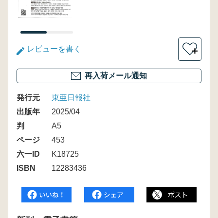
レビューを書く
＋
再入荷メール通知
発行元
東亜日報社
出版年
2025/04
判
A5
ページ
453
六一ID
K18725
ISBN
12283436