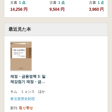
古書
1 点
古書
1 点
古書
1 点
14,256 円
9,504 円
3,960 円
最近見た本
재정・금융정책 3: 일
제강점기 재정・금융
동향과 전시기 (財
キム ミョンス ほか
政・金融政策3:日帝
強占期財政・金融動
東北亜歴史財団
向と戦時期)
新刊
取り寄せ