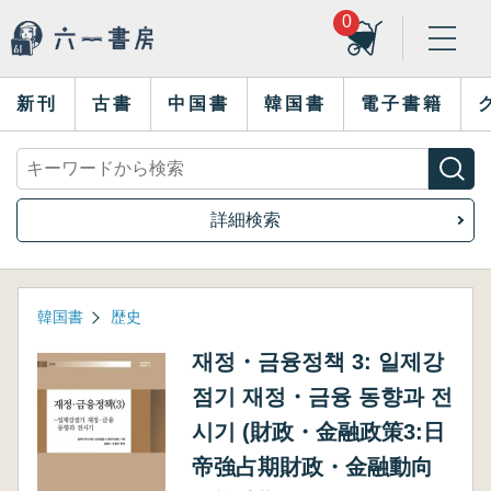
0
新刊
古書
中国書
韓国書
電子書籍
詳細検索
韓国書
歴史
재정・금융정책 3: 일제강
점기 재정・금융 동향과 전
시기 (財政・金融政策3:日
帝強占期財政・金融動向