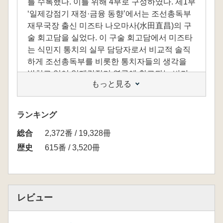
를 수록했다. 이를 위해 4부로 구성하였다. 제1부
‘일제강점기 재정·금융 동향’에서는 조선총독부
재무국장 출신 미즈타 나오마사(水田直昌)의 구
술 회고담을 실었다. 이 구술 회고담에서 미즈타
는 식민지 통치의 실무 담당자로서 비교적 솔직
하게 조선총독부를 비롯한 통치자들의 생각을
밝히고 있어 일제강점기 연구에 참고되는 바가
もっと見る
많을 것으로 기대한다. 제2부 ‘전시기 금융과 재
정’에서는 조선금융단 발회식 기사와 상설전시
경제간화회가 펴낸 『조선경제통제문답』(東洋
ランキング
經濟新報社京城支局, 1941) 중 물가 관련 부분만
総合
발췌해 번역했다. 제3부 ‘전시기 자금 동원 관련
2,372番 / 19,328冊
문서’에서는 전시 자금 동원을 위한 강제저축과
歴史
615番 / 3,520冊
공채소화
에 대한 자료를 수록하였다. 제4부 ‘전시금융정
책’에서는 일제의 전시금융정책을 알 수 있는 일
본은행 조사국에서 편찬한 『전시금융통제의 전
レビュー
개(戰時金融統制の展開)』(1943. 4) 중 일부를
부분 번역하여 수록하였고, 1941년 조선은행권