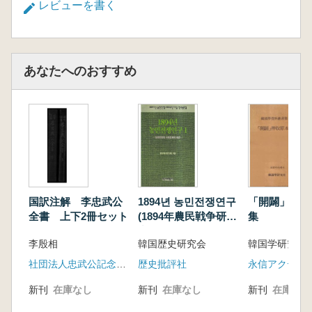
レビューを書く
발행제도 관련 자료로서 도쿄대학 경제학부도서
관 소장 자료인 『조선은행권·대만은행권 발행
제도 개정의 건(朝鮮銀行券臺灣銀行券發行制度
改正ノ件)』(『中央儲備朝鮮台湾銀行關係資
あなたへのおすすめ
料』 제5권) 중 일부를 번역하여 수록, 세 번째로
『선만 국경지대의 국폐 문제와 만주국 내에서
의 선은권 퇴장 사정(鮮滿國境地帶の國幣問題と
滿洲國內に於ける鮮銀券退藏事情)』(1944.9)을
번역하였다.
国訳注解 李忠武公
1894년 농민전쟁연구
「開闢」押収
全書 上下2冊セット
(1894年農民戦争研
集
究) 1〜5 5冊セッ
李殷相
韓国歴史研究会
韓国学研究所
ト
社団法人忠武公記念事業会(韓日文化研究所)
歴史批評社
永信アクデミ
新刊
在庫なし
新刊
在庫なし
新刊
在庫なし