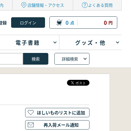
内
店舗情報・アクセス
よくある質問
0
0
登録
点
円
電子書籍
グッズ・他
詳細検索
ほしいものリストに追加
再入荷メール通知