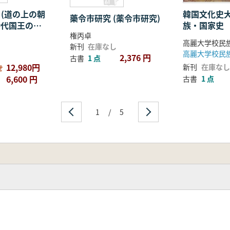
정 (道の上の朝
韓国文化史
藥令市研究 (薬令市研究)
時代国王の行
族・国家史
権丙卓
文化
新刊
在庫なし
高麗大学校民
2,376 円
古書
1 点
12,980円
新刊
在庫なし
せ
6,600 円
古書
1 点
1
/
5