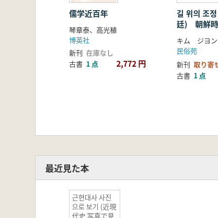
儒学近百年
길 위의 조
廷) 朝鮮
琴章泰、高光稙
列と政治的
博英社
キム ジヨン
民俗苑
新刊
在庫なし
2,772 円
古書
1 点
新刊
取り寄
古書
1 点
最近見た本
근현대사 사진
으로 보기 (近現
代史 写真で見