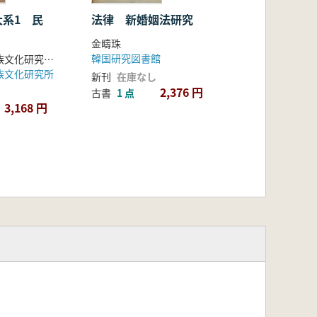
大系1 民
法律 新婚姻法研究
金疇珠
韓国研究図書館
高麗大学校民族文化研究所 編
族文化研究所
新刊
在庫なし
2,376 円
古書
1 点
3,168 円