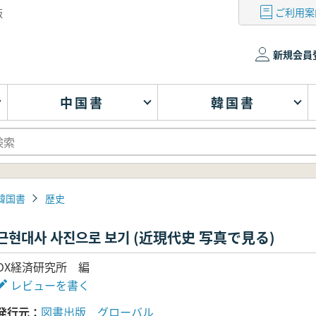
ご利用案
版
新規会員
中国書
韓国書
韓国書
歴史
근현대사 사진으로 보기 (近現代史 写真で見る)
OX経済研究所 編
レビューを書く
発行元
図書出版 グローバル