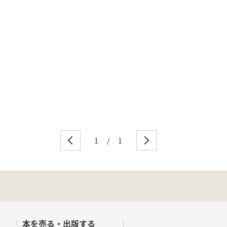
1
/
1
本を売る・出版する