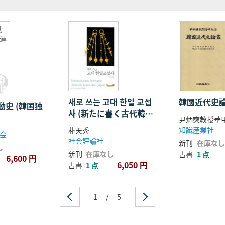
動
立運
새로 쓰는 고대 한일 교섭
韓國近代史
史 (韓国独
사 (新たに書く古代韓日
交渉史)
知識産業社
朴天秀
会
社会評論社
新刊
在庫なし
し
新刊
在庫なし
古書
1 点
6,600 円
6,050 円
古書
1 点
1
/
5