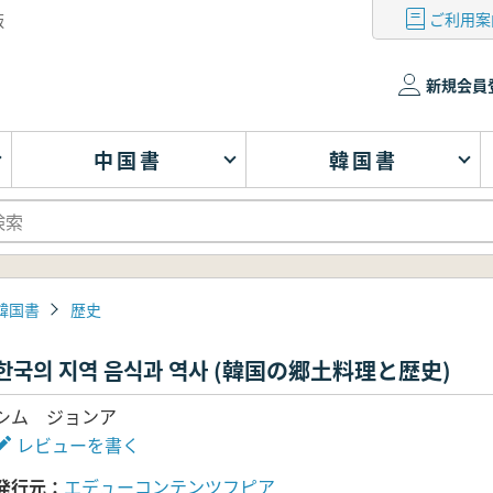
ご利用案
版
新規会員
中国書
韓国書
韓国書
歴史
한국의 지역 음식과 역사 (韓国の郷土料理と歴史)
シム ジョンア
レビューを書く
発行元
エデューコンテンツフピア