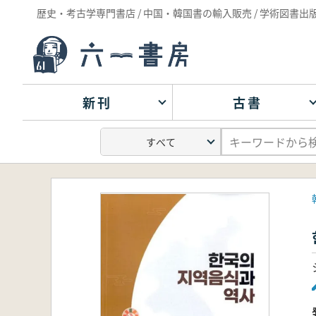
歴史・考古学専門書店 / 中国・韓国書の輸入販売 / 学術図書出
新刊
古書