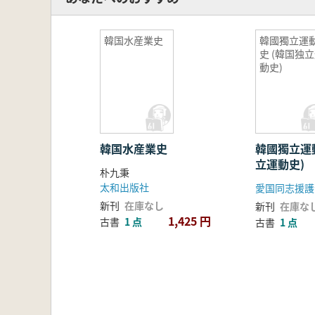
韓国水産業史
韓國獨立運
史 (韓国独
動史)
韓国水産業史
韓國獨立運動
立運動史)
朴九秉
太和出版社
愛国同志援護
新刊
在庫なし
新刊
在庫な
1,425 円
古書
1 点
古書
1 点