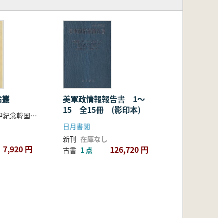
論叢
美軍政情報報告書 1〜
15 全15冊 (影印本)
尹炳奭教授華甲紀念韓国近代史論叢刊行委員会 編
日月書閣
新刊
在庫なし
7,920 円
126,720 円
古書
1 点