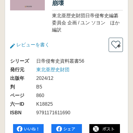
崩壊
東北亜歴史財団日帝侵奪史編纂
委員会 企画 / ユン ソヨン ほか
編訳
レビューを書く
＋
シリーズ
日帝侵奪史資料叢書56
発行元
東北亜歴史財団
出版年
2024/12
判
B5
ページ
860
六一ID
K18825
ISBN
9791171611690