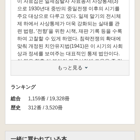
이 자료집은 일제침탈사 자료총서 사상통제(3)
으로 1930년대 중반의 중일전쟁 이후의 시기를
주요 대상으로 다루고 있다. 일제 말기의 전시체
제 하에서 사상통제가 더욱 강화되는 실태를 관
련 법령, ‘전향’을 위한 시책, 재판 기록 등을 수록
하여 고찰할 수 있게 하였다. 침략전쟁의 확대에
맞춰 개정된 치안유지법(1941)은 이 시기의 사회
상과 정세를 보여주는 대표적인 통제 법안이다.
이 책은 향후 이 분야의 연구심화에 도움을 줄 것
もっと見る
으로 생각된다.
ランキング
総合
1,159番 / 19,328冊
歴史
312番 / 3,520冊
一緒に買われている本