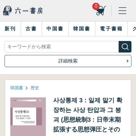
0
新刊
古書
中国書
韓国書
電子書籍
詳細検索
韓国書
歴史
사상통제 3 : 일제 말기 확
장하는 사상 탄압과 그 붕
괴 (思想統制3 : 日帝末期
拡張する思想弾圧とその