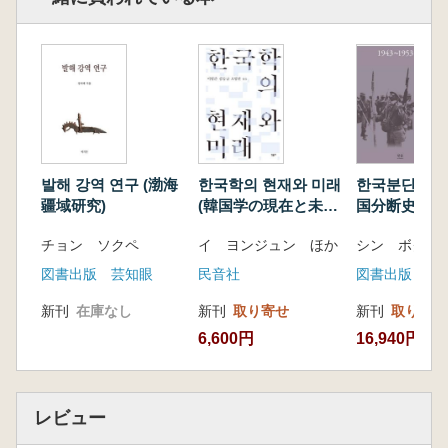
발해 강역 연구 (渤海
한국학의 현재와 미래
한국분단사연구
疆域研究)
(韓国学の現在と未
国分断史研究) 
来)
1953 第3版
チョン ソクペ
イ ヨンジュン ほか
シン ボクリ
図書出版 芸知眼
民音社
図書出版 ハ
新刊
在庫なし
新刊
取り寄せ
新刊
取り寄せ
6,600円
16,940円
レビュー