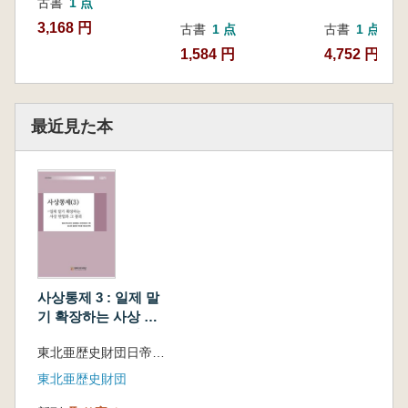
古書
1 点
3,168 円
古書
1 点
古書
1 点
1,584 円
4,752 円
最近見た本
사상통제 3 : 일제 말
기 확장하는 사상 탄
압과 그 붕괴 (思想統
東北亜歴史財団日帝侵奪史編纂委員会 企画 / ユン ソヨン ほか編訳
制3 : 日帝末期拡張す
る思想弾圧とその崩
東北亜歴史財団
壊