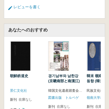
レビューを書く
あなたへのおすすめ
朝鮮鉄道史
경기남부와 남한강
韓末 嶺南 儒
(京畿南部と南漢江)
동향 (韓末嶺
界の動向)
景仁文化社
韓国文化遺産踏査会 編
民族文化研究
図書出版 トルペゲ
嶺南大学校出
新刊
在庫なし
新刊
在庫なし
新刊
在庫なし