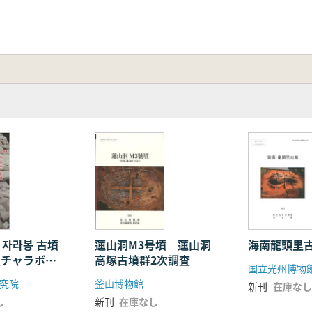
 자라봉 古墳
蓮山洞M3号墳 蓮山洞
海南龍頭里
里チャラボン
高塚古墳群2次調査
国立光州博物
究院
釜山博物館
新刊
在庫なし
し
新刊
在庫なし