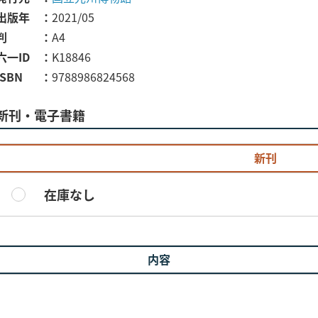
出版年
2021/05
判
A4
六一ID
K18846
ISBN
9788986824568
新刊・電子書籍
新刊
在庫なし
内容