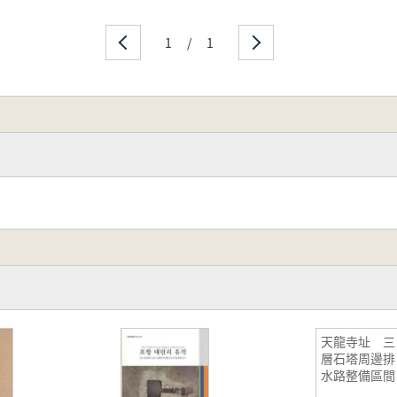
1
/
1
天龍寺址 三
層石塔周邊排
水路整備區間