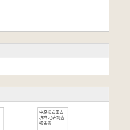
中原樓岩里古
墳群 地表調査
報告書