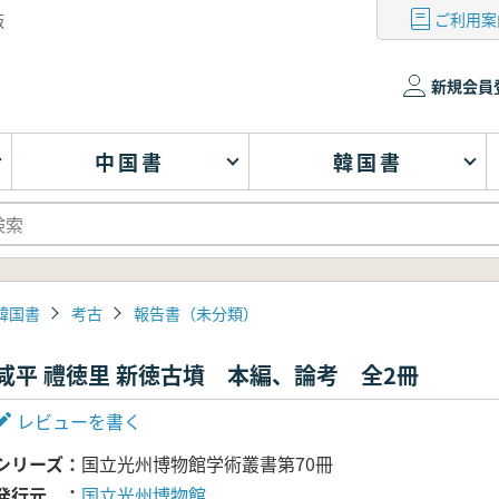
ご利用案
版
新規会員
中国書
韓国書
韓国書
考古
報告書（未分類）
咸平 禮徳里 新徳古墳 本編、論考 全2冊
レビューを書く
シリーズ
国立光州博物館学術叢書第70冊
発行元
国立光州博物館