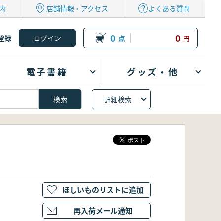
内
店舗情報・アクセス
よくある質問
0
0
登録
点
円
電子書籍
グッズ・他
詳細検索
ほしいものリストに追加
再入荷メール通知