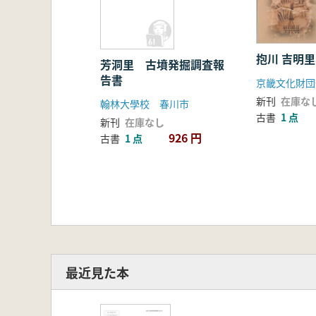
抱川 吉明
芳洞里 古墳発掘調査報
告書
新刊
在庫な
翰林大學校 春川市
古書
1 点
新刊
在庫なし
926 円
古書
1 点
最近見た本