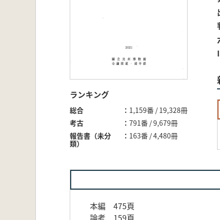
ランキング
総合
1,159番 / 19,328冊
考古
791番 / 9,679冊
報告書（未分
163番 / 4,480冊
類）
本編 475頁
論考 159頁