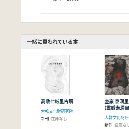
一緒に買われている本
高敞七厳里古墳
靈巖 泰澗里
(霊厳泰澗
大韓文化財研究院
古墳)
大韓文化財研
新刊
在庫なし
新刊
在庫な