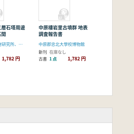
三層石塔周邊
中原樓岩里古墳群 地表
區間
調査報告書
国立慶州文化財研究所、慶州市
中原郡忠北大學校博物館
新刊
在庫なし
1,782 円
1,782 円
古書
1 点