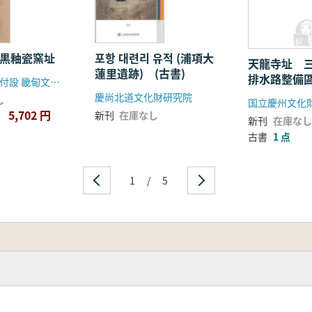
里黒釉瓷窯址
포항 대련리 유적 (浦項大
天龍寺址 
蓮里遺跡) (古書)
排水路整備
京畿文化財団付設 畿甸文化財研究院、ソウル地方国土管理庁、(株)ヒョジャ建設
慶尚北道文化財研究院
し
5,702 円
新刊
在庫なし
新刊
在庫なし
古書
1 点
1
/
5