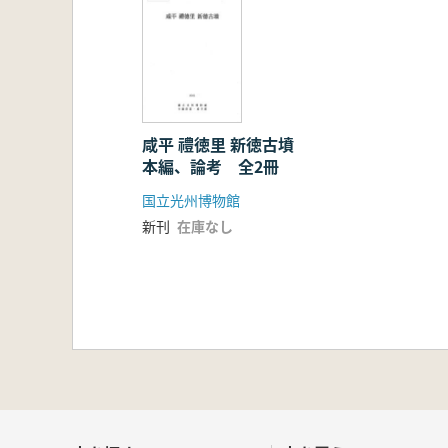
咸平 禮徳里 新徳古墳
本編、論考 全2冊
国立光州博物館
新刊
在庫なし