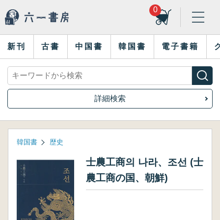
0
新刊
古書
中国書
韓国書
電子書籍
詳細検索
韓国書
歴史
士農工商의 나라、조선 (士
農工商の国、朝鮮)