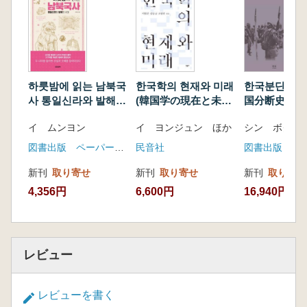
하룻밤에 읽는 남북국
한국학의 현재와 미래
한국분단사연구
사 통일신라와 발해의
(韓国学の現在と未
国分断史研究) 
시대 (一晩で読む南
来)
1953 第3版
イ ムンヨン
イ ヨンジュン ほか
シン ボクリ
北国史:統一新羅と渤
海の時代)
図書出版 ペーパーロード
民音社
図書出版 ハ
新刊
取り寄せ
新刊
取り寄せ
新刊
取り寄せ
4,356円
6,600円
16,940円
レビュー
レビューを書く