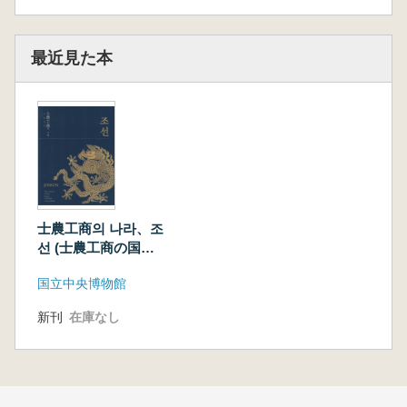
最近見た本
士農工商의 나라、조
선 (士農工商の国、
朝鮮)
国立中央博物館
新刊
在庫なし