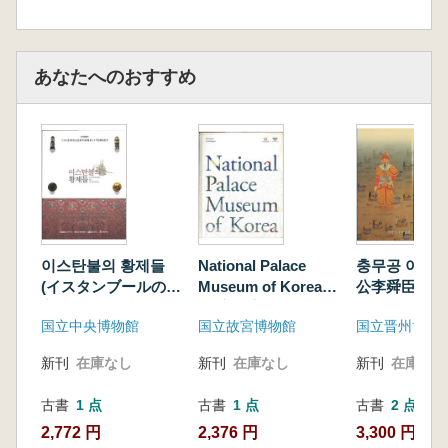
あなたへのおすすめ
이스탄불의 황제들
National Palace
충무공 이순신
(イスタンブールの皇
Museum of Korea
公李舜臣)삶에
帝たち) EMPERORS
(国立故宮博物館)
화까지(その
国立中央博物館
国立故宮博物館
国立晋州博物
IN ISTANBUL
general catalog (英
神話まで)
語版)
新刊
在庫なし
新刊
在庫なし
新刊
在庫なし
古書
1 点
古書
1 点
古書
2 点
2,772 円
2,376 円
3,300 円~