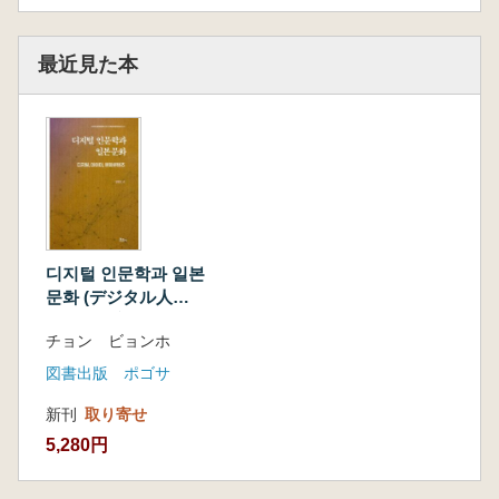
最近見た本
디지털 인문학과 일본
문화 (デジタル人文
学と日本文化) デジ
チョン ビョンホ
タル、データ、まん
がコンテンツ
図書出版 ポゴサ
新刊
取り寄せ
5,280円