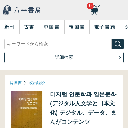
0
新刊
古書
中国書
韓国書
電子書籍
詳細検索
韓国書
政治経済
디지털 인문학과 일본문화
(デジタル人文学と日本文
化) デジタル、データ、ま
んがコンテンツ