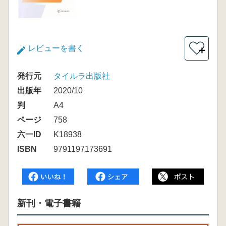
レビューを書く
＋
発行元
タイルラ出版社
出版年
2020/10
判
A4
ページ
758
六一ID
K18938
ISBN
9791197173691
新刊・電子書籍