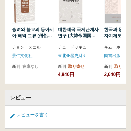
승려와 불교의 동아시
대한제국 국제관계사
한국과 동아시
아 해역 교류 (僧侶と
연구 (大韓帝国国際
자치제도의 이
仏教の東アジア海域
関係史研究)
国と東アジア
チョン スニル
チェ ドッキュ
キム ホソン
交流)
治制度の理解
景仁文化社
東北亜歴史財団
図書出版 ソ
新刊
在庫なし
新刊
取り寄せ
新刊
取り寄せ
4,840円
2,640円
レビュー
レビューを書く