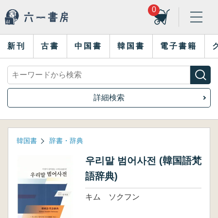
0
新刊
古書
中国書
韓国書
電子書籍
詳細検索
韓国書
辞書・辞典
우리말 범어사전 (韓国語梵
語辞典)
キム ソクフン