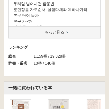
우리말 범어사전 활용법
훈민정음 자모순서, 실담다체와 데바나가리
본문 단어 목차
본문 가~하
말과 글자의 해후
もっと見る
결어
쾰른대학교 디지털 범어사전 검색 안내
참고 문헌
ランキング
필자의 발자취
総合
부록
1,159番 / 19,328冊
辞書・辞典
10番 / 140冊
一緒に買われている本