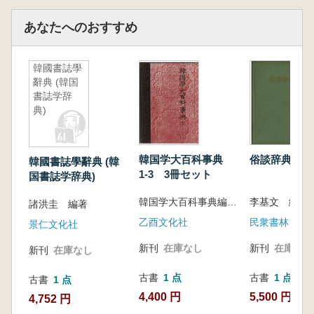
あなたへのおすすめ
韓國書誌學
辭典 (韓国
書誌学辞
典)
韓国学大百科事典
俗談辞典
韓國書誌學辭典 (韓
1-3 3冊セット
国書誌学辞典)
韓国学大百科事典編纂委員会 編
李基文 編
諸洪圭 編著
乙酉文化社
民衆書林
景仁文化社
新刊
在庫なし
新刊
在庫なし
新刊
在庫なし
古書
1 点
古書
1 点
古書
1 点
4,400 円
5,500 円
4,752 円