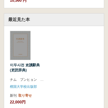
10,560 円
대) 등이 참여해 그동안의 학계 연구 성과를 충실
하게 반영했다.
사전은 이두 해설과 사전 본문, 부록의 형태로 구
最近見た本
성되었으며, 가능한 지금까지 알려진 이두 자료
전체를 대상으로 표제 항목을 발굴하고 이두의
의미를 이해하는데 중요한 용례를 담았다. 사전
본문에는 이두의 표제항에 독음, 전래 이두학습
서에 나타난 독음, 현대어 풀이, 이두를 구성한
형태소 분석, 용례 등을 종합적으로 제시했다.
이두사전 吏讀辭典
이두사전(吏讀辭典)은 지금까지 알려진 이두 자
(吏読辞典)
료 전체를 대상으로 사전의 이두 항목을 발굴하
고 그 용례를 채록했으며 이두 연구 학계의 연구
ナム プンヒョン ほか
성과를 충실하게 반영하였기 때문에 우리에게
檀国大学校出版部
전해진 이두 자료의 의미를 이해하는데 훌륭한
길잡이가 될 것으로 기대 된다.
新刊
取り寄せ
22,000円