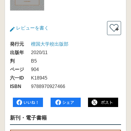
レビューを書く
＋
発行元
檀国大学校出版部
出版年
2020/11
判
B5
ページ
904
六一ID
K18945
ISBN
9788970927466
新刊・電子書籍