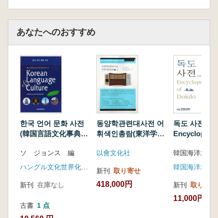
된 가장 큰 이두사전은 ‘이두자료 읽기 사전(장세
경, 한양대학교 출판부)’으로 표제 2,470항목, 용
あなたへのおすすめ
례 5,179개이며, 채록 자료는 280종이다.
이 책에 수록된 자료는 기존 사전 대비 약 2.5배
에 이를 정도로 방대한 양을 자랑한다. 사전에는
고도서 457종, 고문서 및 금석문 975종 등 총
1,432종의 자료에서 용례를 채록했다. 수록된 이
두자료는 표제 항목 4,237개, 용례 11,913개로
국내 최대 규모를 자랑한다.
한국 언어 문화 사전
동양학관련대사전 어
독도 사전 (独
(韓国言語文化事典)
휘색인총람(東洋学関
Encyclopedia
편찬 사업은 2016년부터 시작되었으며, 사전 편
Korean Language
連大辞典 語彙索引総
Dokdo
찬을 위한 기초 작업과 이두와 용례의 대규모 발
ソ ジョンス 編
以會文化社
Culture
覧) 全10巻
굴 작업을 진행해 2021년 총 5년여에 걸친 대규
ハングル文化世界化運動本部
韓国海洋水産
新刊
取り寄せ
모 사업을 마무리했다.
418,000円
新刊
在庫なし
新刊
取り寄せ
사업에는 국내 이두 연구의 권위자인 남풍현(단
국대), 이건식 교수(단국대), 오창명 교수(제주국
11,000円
古書
1 点
제대), 이용 교수(서울시립대), 박용식 교수(경상