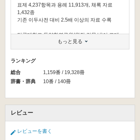
표제 4,237항목과 용례 11,913개, 채록 자료
1,432종
기존 이두사전 대비 2.5배 이상의 자료 수록
단국대학교 동양학연구원(원장 김문식)이 고대
もっと見る
한국학 연구의 필수 자료 가운데 하나인 이두(吏
讀) 연구 성과를 집대성한 국내 최대 규모의 ‘이
두사전(吏讀辭典)’을 편찬했다.
ランキング
総合
이두(吏讀)는 한자의 음과 뜻을 빌려 우리말을 적
1,159番 / 19,328冊
은 표기법으로 삼국시대부터 20세기 초까지 우
辞書・辞典
10番 / 140冊
리나라의 역사와 문화를 기록하는 중요한 수단
의 하나였다. 한글 창제 이후에도 관공서의 행정,
민간의 경제활동 등 사회 활동 전반을 위한 기록
수단으로 활용되기도 했다.
レビュー
기존의 이두사전들은 이두의 특성을 정확하게
レビューを書く
알려주는 자료와 용례가 부족해 이두에 대한 심
도 있는 연구가 어려운 실정이었다. 기존에 편찬