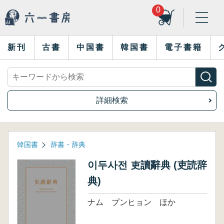
0
新刊
古書
中国書
韓国書
電子書籍
詳細検索
韓国書
辞書・辞典
이두사전 吏讀辭典 (吏読辞
典)
ナム プンヒョン ほか