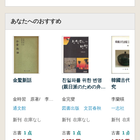
あなたへのおすすめ
金鰲新話
친일파를 위한 변명
韓國古代金属
(親日派のための弁
究
明)
金時習 原著/ 李家源 訳注
金完燮
李蘭暎
通文館
図書出版 文芸春秋
一志社
新刊
在庫なし
新刊
在庫なし
新刊
在庫なし
古書
1 点
古書
1 点
古書
1 点