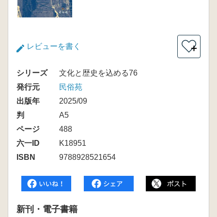
レビューを書く
＋
シリーズ
文化と歴史を込める76
発行元
民俗苑
出版年
2025/09
判
A5
ページ
488
六一ID
K18951
ISBN
9788928521654
新刊・電子書籍