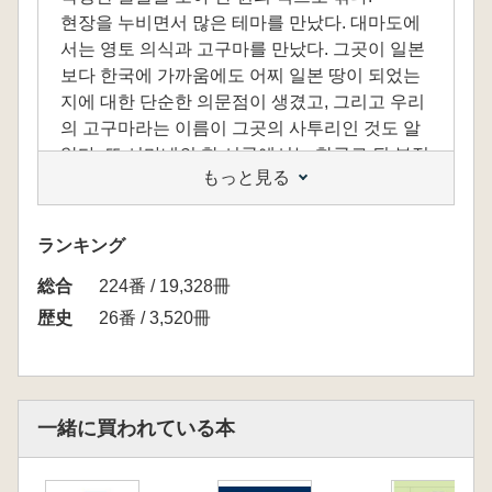
현장을 누비면서 많은 테마를 만났다. 대마도에
서는 영토 의식과 고구마를 만났다. 그곳이 일본
보다 한국에 가까움에도 어찌 일본 땅이 되었는
지에 대한 단순한 의문점이 생겼고, 그리고 우리
의 고구마라는 이름이 그곳의 사투리인 것도 알
았다. 또 시마네의 한 시골에서는 한글로 된 부적
もっと見る
을 만났으며, 야마구치에서는 우리에게도 비교
적 많이 알려진 화살의 교훈담, 도쿄에서는 조선
의 개화승 이동인을 만나 그가 통도사 출신이라
ランキング
는 사실도 알았다. 그리고 사가현과 구마모토에
総合
서 울산성 전투도를 비롯해 그것과 관련된 전승
224番 / 19,328冊
및 지명이 있다는 사실도 알았다. 그리고 가고시
歴史
26番 / 3,520冊
마에서는 조선인 후예 심수관이라는 도예가를
만났다. 이처럼 일본 속에서 한국의 역사를 얼마
든지 만날 수 있었다.
그뿐만 아니다. 그와 반대로 한국에서도 일본을
一緒に買われている本
만날 수가 있었다. 지금은 사라지고 있지만, 한때
우리의 국민 놀이이었던 화투는 일본에서 전래