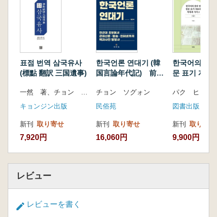
된 것이었다. 심지어 놀이 방법을 한국화로 변용
시켜 즐기고 있었다. 또 이불에 지도를 그린 것으
로 인해 바가지를 뒤집어쓰고 이웃집에 소금 얻
으러 가는 오줌싸개가 일본에 그와 유사한 것이
있다는 것도 알았다. 그리고 일본의 민속과도 만
났다. 고양이를 연구하다 빗자루 속신과도 만났
표점 번역 삼국유사
한국언론 연대기 (韓
한국어의 한자
고, 효고현 고베시에는 빗자루 신을 모신 신사가
(標點 翻訳 三国遺事)
国言論年代記) 前近
문 표기 자료
代の朝報から近代新
과 서지 2 (
있는 것 사실도 알았다.
一然 著、チョン インガプ 訳
チョン ソグォン
パク ヒョン
聞・放送・インター
漢字および漢
ネットまでの百科事
資料の目録と
キョンジン出版
民俗苑
図書出版 亦
典的発達史
2) 17世紀
新刊
取り寄せ
新刊
取り寄せ
新刊
取り寄せ
7,920円
16,060円
9,900円
レビュー
レビューを書く