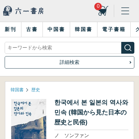
0
新刊
古書
中国書
韓国書
電子書籍
詳細検索
韓国書
歴史
한국에서 본 일본의 역사와
민속 (韓国から見た日本の
歴史と民俗)
ノ ソンファン