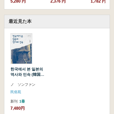
5,280 円
2,376 円
1,782 円
最近見た本
한국에서 본 일본의
역사와 민속 (韓国か
ら見た日本の歴史と
ノ ソンファン
民俗)
民俗苑
新刊
1冊
7,480円