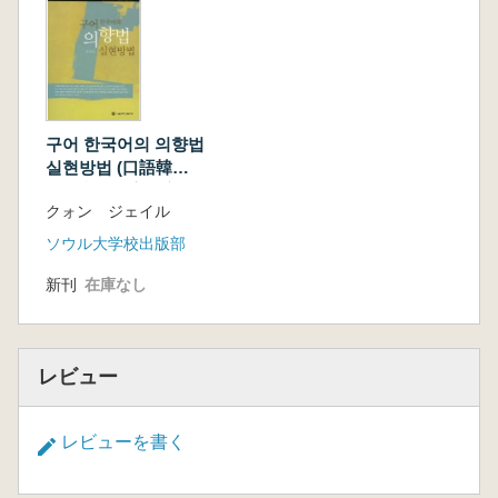
자 차용 표기, 일본어 가나 표기, 로마자 표기로
나누어 살폈다.
예를 들면 “한독이: 제주특별자치도 제주시 용담
1동 바닷가에 있는 지명. 예전에는 주로 ‘한도
기’로 말해졌으나, ‘한데기’를 거쳐 요즘에는 주
로 ‘한두기’라 하고 있음.”, “御乘峰(어승봉): 제주
구어 한국어의 의향법
특별자치도 제주시 해안동 산간에 있는 ‘어스싱
실현방법 (口語韓国
語の意向法実現方法)
이오롬’의 한자 차용 표기 가운데 하나.”,
クォン ジェイル
“HeimonSen(헤이몬센): 제주특별자치도 제주시
ソウル大学校出版部
삼도동을 흐르는 屛門川(병문천)의 일본어 한자
음을 로마자로 쓴 것 가운데 하나.” 등이다.
新刊
在庫なし
저자에 따르면, 이 사전에 수록한 제주 지명 목록
은 일제강점기의 자료들을 기준으로 했으므로
이들 목록 모두가 당시 제주 사람들이 불렀던 지
レビュー
명이라 할 수는 없다. 실제로 제주 사람들이 불렀
던 지명을 온전하게 제대로 썼다고 할 수 없는 것
들도 많다. 한자나 일본어 가나, 로마자로 빌려
レビューを書く
쓰는 경우에는 당연히 본디 제주 지명을 온전하
게 전할 수 없다는 것이다.