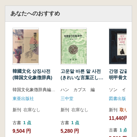
이 책은 일제강점기 제주 지명에 대한 최초의 종
합적 연구라는 점에 의의가 있고, 근현대 제주지
あなたへのおすすめ
역연구에서 다양하게 활용될 것으로 기대된다.
韓國文化 상징사전
고운말 바른 말 사전
간명 갑골문 자
(韓国文化象徴辞典)
(きれいな言葉正しい
明甲骨文字典
言葉事典)
韓国文化象徴辞典編纂委員会
ハン カプス 編
ソン イェチ
東亜出版社
三中堂
新刊
在庫なし
新刊
在庫なし
新刊
取り寄せ
11,440円
古書
1 点
古書
1 点
古書
1 点
9,504 円
5,280 円