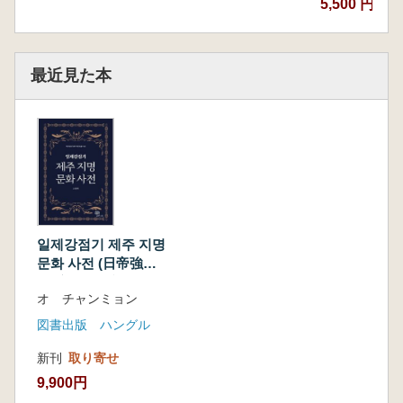
5,500 円
最近見た本
일제강점기 제주 지명
문화 사전 (日帝強占
期 済州地名文化事
オ チャンミョン
典)
図書出版 ハングル
新刊
取り寄せ
9,900円