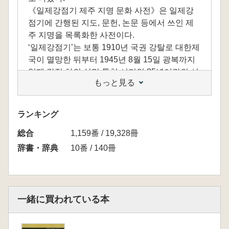
《일제강점기 제주 지명 문화 사전》은 일제강
점기에 간행된 지도, 문헌, 논문 등에서 쓰인 제
주 지명을 목록화한 사전이다.
‘일제강점기’는 보통 1910년 국권 강탈로 대한제
국이 멸망한 뒤부터 1945년 8월 15일 광복까지
일제 강점 하의 식민 통치 시기인 35년여간의 시
もっと見る
기나 시대를 이르는 역사 용어 가운데 하나이다.
이 시기에 우리나라 사람이나 일본 사람, 미국 사
람에 의해 쓰이거나 간행된 문헌이나 논문, 지도,
ランキング
지형도 등에 쓰인 제주 지명을 목록화하고, 그 지
総合
명이 오늘날 어디를 이르는지, 오늘날은 어떻게
1,159番 / 19,328冊
쓰이는지 등을 보이는 사전이다. 각 지명 표제어
辞書・辞典
10番 / 140冊
뿐만 아니라 그 지명의 유래, 변천, 문화적 의미
를 덧붙여 기술함으로써 사전의 의미를 확장하
고 있다.
일제강점기의 문자는 주로 한자와 일본어 가나
一緒に買われている本
이고, 많지 않지만 한글과 로마자로 쓴 것들도 있
다. 따라서 이 사전에서는 한글 표기, 한자 및 한