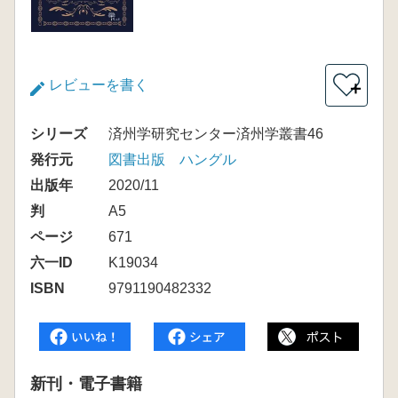
レビューを書く
＋
シリーズ
済州学研究センター済州学叢書46
発行元
図書出版 ハングル
出版年
2020/11
判
A5
ページ
671
六一ID
K19034
ISBN
9791190482332
新刊・電子書籍