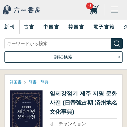
0
新刊
古書
中国書
韓国書
電子書籍
詳細検索
韓国書
辞書・辞典
일제강점기 제주 지명 문화
사전 (日帝強占期 済州地名
文化事典)
オ チャンミョン