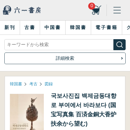
0
新刊
古書
中国書
韓国書
電子書籍
詳細検索
韓国書
考古
図録
국보사진집 백제금동대향
로 부여에서 바라보다 (国
宝写真集 百済金銅大香炉
扶余から望む)