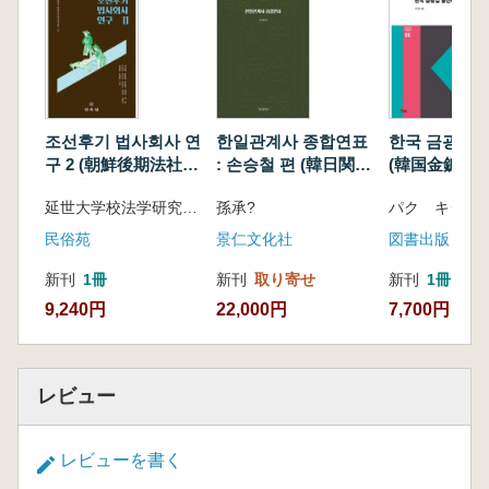
조선후기 법사회사 연
한일관계사 종합연표
한국 금광업 
구 2 (朝鮮後期法社会
: 손승철 편 (韓日関係
(韓国金鉱業発
史研究 2)
史総合年表:孫承? 編)
延世大学校法学研究院法社会センター 企画、チャ インベ ほか 著
孫承?
パク キジュ
民俗苑
景仁文化社
図書出版 ヘ
新刊
1冊
新刊
取り寄せ
新刊
1冊
9,240円
22,000円
7,700円
レビュー
レビューを書く