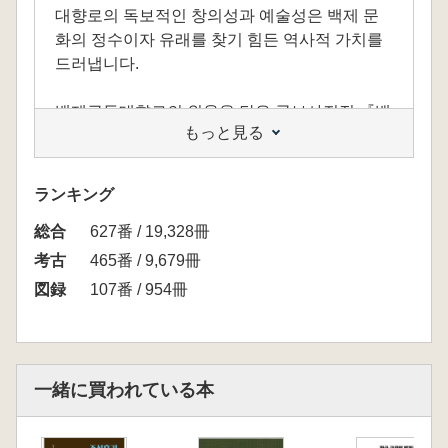
대향로의 독보적인 창의성과 예술성은 백제 문
화의 정수이자 유래를 찾기 힘든 역사적 가치를
드러냅니다.
백제금동대향로의 위용을 담은 국보사진집 『백
もっと見る
제금동대향로 百濟金銅大香爐, 부여扶餘에서 바
라보다』는 새로운 전시관 건립을 기념하며 사
비 백제의 수도였던 부여에서 마주하는 백제금
ランキング
동대향로의 순간을 담고자, 백제금동대향로의
総合
면모를 감상할 수 있는 사진과 함께 향로 속 자연
627番 / 19,328冊
과 같은 부여의 풍경을 실었습니다.
考古
465番 / 9,679冊
図録
107番 / 954冊
이 사진집은 백제금동대향로를 품고 그 영원성
을 이어가는 부여, 그리고 이곳에서 사비 백제의
맥을 잇는 백제금동대향로의 의미를 사진으로
간직할 수 있는 국보 아카이브가 될 것입니다.
一緒に買われている本