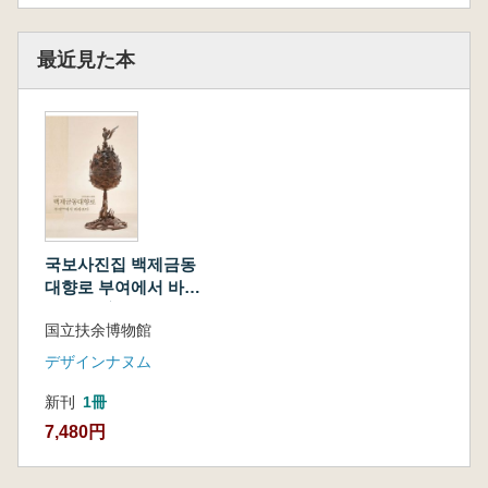
最近見た本
국보사진집 백제금동
대향로 부여에서 바라
보다 (国宝写真集 百
国立扶余博物館
済金銅大香炉 扶余か
ら望む)
デザインナヌム
新刊
1冊
7,480円