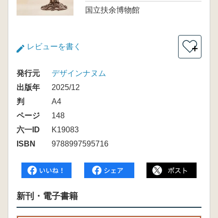
国立扶余博物館
レビューを書く
＋
発行元
デザインナヌム
出版年
2025/12
判
A4
ページ
148
六一ID
K19083
ISBN
9788997595716
新刊・電子書籍