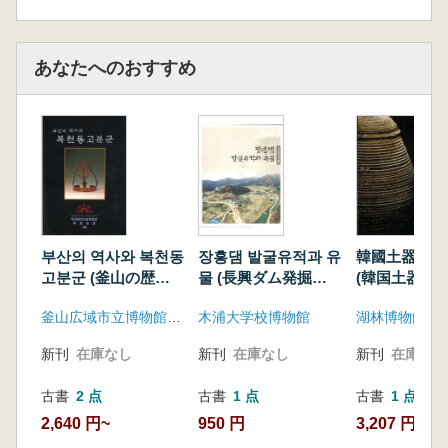
あなたへのおすすめ
부산의 역사와 복천동
장흥댐 발굴유적과 유
韓國土器의 
고분군 (釜山の歴史
물 (長興ダム発掘遺
(韓国土器の美
と福泉洞古墳群)
跡と遺物)
朴과 抽象美의
釜山広域市立博物館福泉分館
木浦大学校博物館
湖林博物館
和
新刊
在庫なし
新刊
在庫なし
新刊
在庫なし
古書
2 点
古書
1 点
古書
1 点
2,640 円~
950 円
3,207 円