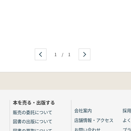
1
/
1
本を売る・出版する
会社案内
採
販売の委託について
店舗情報・アクセス
よ
図書の出版について
お問い合わせ
プ
図書の買取について