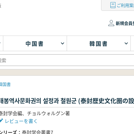
ご利用案
版
新規会員
中国書
韓国書
韓国書
태봉역사문화권의 설정과 철원군 (泰封歴史文化圏の
泰封学会編、チョルウォルグン著
レビューを書く
シリーズ
泰封学会叢書7