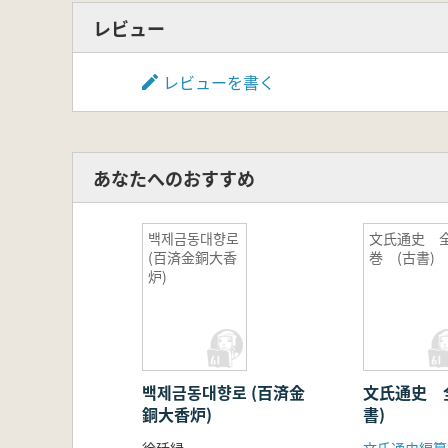
レビュー
レビューを書く
あなたへのおすすめ
백제금동대향로
文氏通史 全
(百済金銅大香
巻 (古書)
炉)
백제금동대향로 (百済金
文氏通史 
銅大香炉)
書)