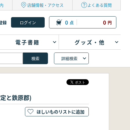
内
店舗情報・アクセス
よくある質問
0
0
登録
点
円
電子書籍
グッズ・他
詳細検索
設定と鉄原郡)
ほしいものリストに追加