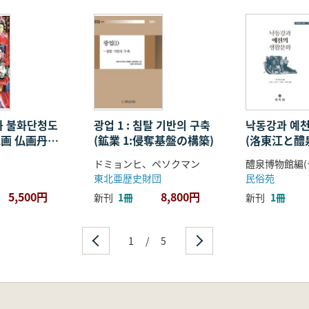
 불화단청도
광업 1 : 침탈 기반의 구축
낙동강과 예
画 仏画丹青
(鉱業 1:侵奪基盤の構築)
(洛東江と醴
化)
ドミョンヒ、ペソクマン
東北亜歴史財団
民俗苑
5,500円
8,800円
新刊
1冊
新刊
1冊
1
/
5