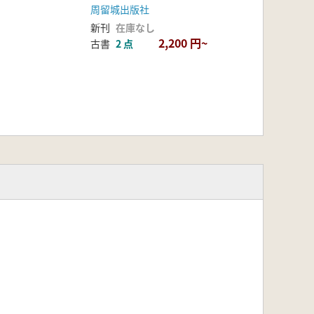
周留城出版社
新刊
在庫なし
2,200 円~
古書
2 点