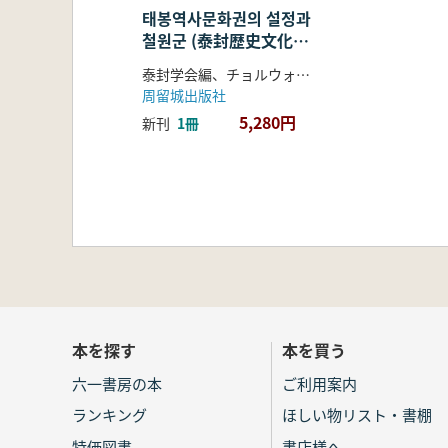
태봉역사문화권의 설정과
철원군 (泰封歴史文化圏
の設定と鉄原郡)
泰封学会編、チョルウォルグン著
周留城出版社
5,280円
新刊
1冊
本を探す
本を買う
六一書房の本
ご利用案内
ランキング
ほしい物リスト・書棚
特価図書
書店様へ