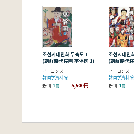
조선시대민화 무속도 1
조선시대민화
(朝鮮時代民画 巫俗図 1)
(朝鮮時代民
図)
イ ヨンス
イ ヨンス
韓国学資料院
韓国学資料院
5,500円
新刊
1冊
新刊
1冊