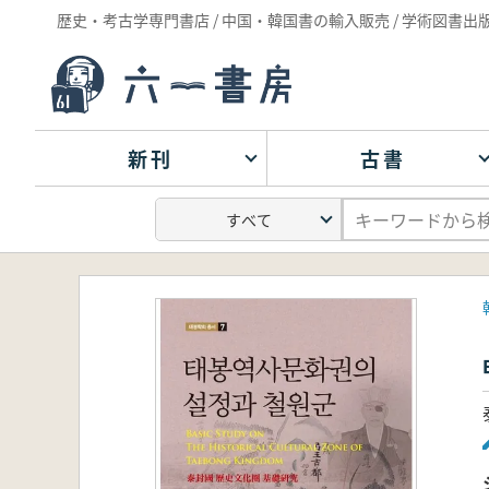
歴史・考古学専門書店 / 中国・韓国書の輸入販売 / 学術図書出
新刊
古書