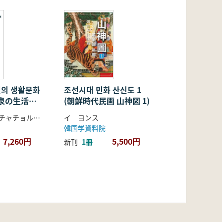
천의 생활문화
조선시대 민화 산신도 1
泉の生活文
(朝鮮時代民画 山神図 1)
醴泉博物館編(チャチョルオク他著)
イ ヨンス
韓国学資料院
7,260円
5,500円
新刊
1冊