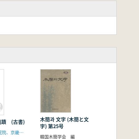
木簡과 文字 (木簡と文
蹟 (古書)
字) 第25号
京畿文化財研究院、京畿都市公社
韓国木簡学会 編