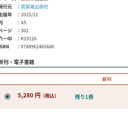
発行元
周留城出版社
出版年
2025/12
判
A5
ページ
302
六一ID
K19126
ISBN
9788962465686
新刊・電子書籍
新刊
5,280 円
（税込）
残り1冊