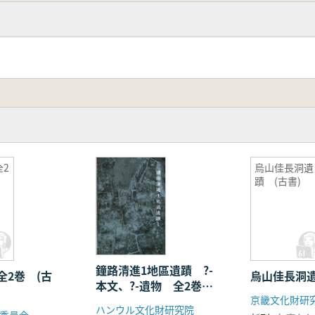
2
烏山佳長洞遺
蹟 (古書)
鐘路清進1地區遺蹟 ?-
全2巻 (古
烏山佳長洞遺
本文、?-遺物 全2巻
(古書)
ハンウル文化財研究院