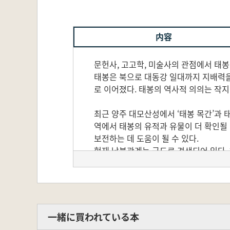
内容
문헌사, 고고학, 미술사의 관점에서 태봉
태봉은 북으로 대동강 일대까지 지배력을
로 이어졌다. 태봉의 역사적 의의는 작지
최근 양주 대모산성에서 ‘태봉 목간’과 
역에서 태봉의 유적과 유물이 더 확인될
보전하는 데 도움이 될 수 있다.
현재 남북관계는 극도로 경색되어 있다. 
다는 것은 곧 남북의 화해와 협력을 상
가 있다. 나아가 개성을 비롯한 북한 지
이에 태봉학회에서는 태봉역사문화권 설정
서 발표된 논고들로 제2부를 구성하였다.
一緒に買われている本
철원군의 활동을 정리한 글로 제3부를 