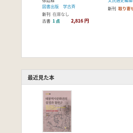
徐廷緑
文氏通史編纂
図書出版 学古斉
新刊
取り寄
新刊
在庫なし
2,816 円
古書
1 点
最近見た本