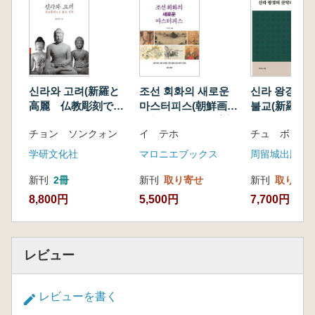
다. 지금까지 사용자 관점에서 보았던 도자기를
제작자 즉, 사기장의 관점에서 이해하려 노력했
다. 이 책은 이 땅의 무수히 많았던 이름 없는 도
공들에게 헌정하여 그들의 희생과 넋을 헤아리
는데 다소나마 위안이 되길 바라는 속죄의 마음
을 담고 있다.
신라와 고려(新羅と
조선 회화의 새로운
신라 왕경의 
高麗 仏教彫刻で見
마스터피스(朝鮮画家
불교(新羅王
る歴史)
の新しい作品 謙斉
と仏教)
チョン ソンクォン
イ テホ
チュ ボドン
鄭敾、豹庵 姜世晃、
檀園金弘道などの名
学研文化社
マロニエブックス
周留城出版社
作新史料)
新刊
2冊
新刊
取り寄せ
新刊
取り寄せ
8,800円
5,500円
7,700円
レビュー
レビューを書く