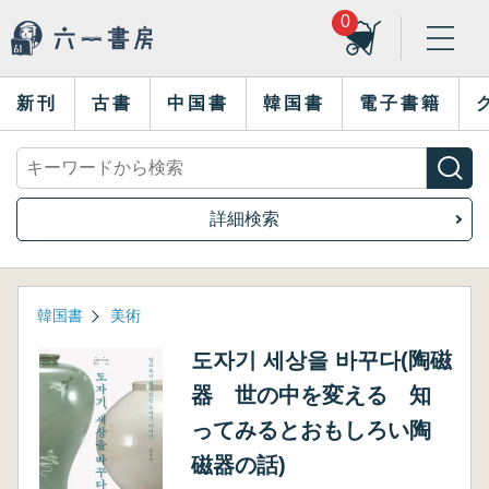
0
新刊
古書
中国書
韓国書
電子書籍
詳細検索
韓国書
美術
도자기 세상을 바꾸다(陶磁
器 世の中を変える 知
ってみるとおもしろい陶
磁器の話)