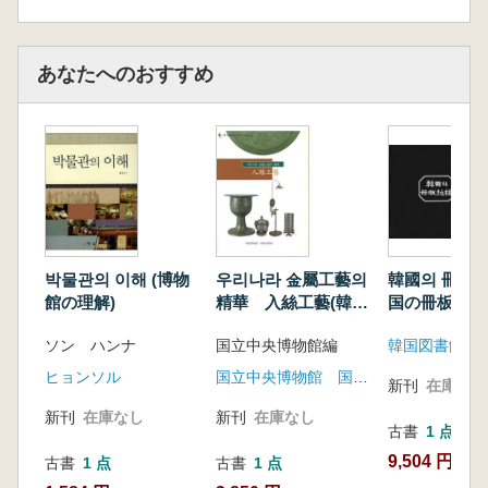
あなたへのおすすめ
박물관의 이해 (博物
우리나라 金屬工藝의
韓國의 冊板紋
館の理解)
精華 入絲工藝(韓国
国の冊板紋様
金属工芸の精華 入
ソン ハンナ
国立中央博物館編
韓国図書館協
絲工芸)
ヒョンソル
国立中央博物館 国立光州博物館
新刊
在庫なし
新刊
在庫なし
新刊
在庫なし
古書
1 点
9,504 円
古書
1 点
古書
1 点