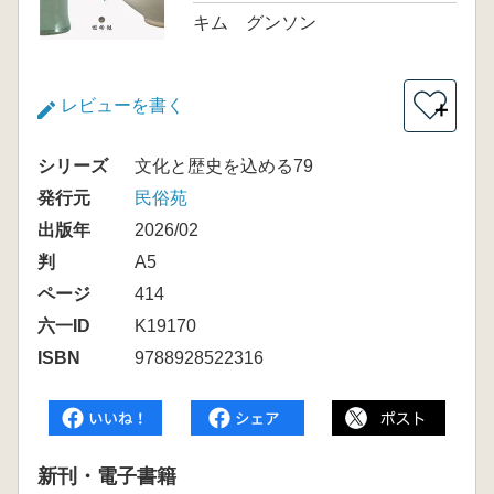
キム グンソン
レビューを書く
＋
シリーズ
文化と歴史を込める79
発行元
民俗苑
出版年
2026/02
判
A5
ページ
414
六一ID
K19170
ISBN
9788928522316
新刊・電子書籍