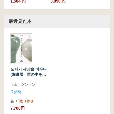
1,584 円
3,850 円
最近見た本
도자기 세상을 바꾸다
(陶磁器 世の中を変
える 知ってみると
キム グンソン
おもしろい陶磁器の
話)
民俗苑
新刊
取り寄せ
7,700円