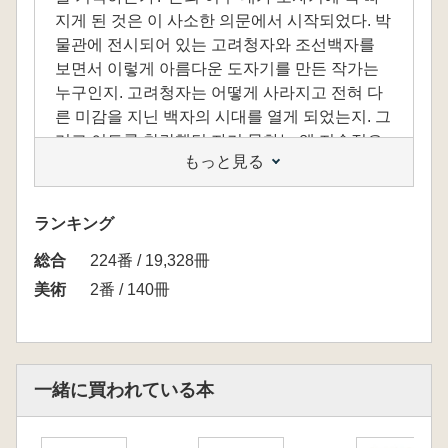
지게 된 것은 이 사소한 의문에서 시작되었다. 박
물관에 전시되어 있는 고려청자와 조선백자를
보면서 이렇게 아름다운 도자기를 만든 작가는
누구인지. 고려청자는 어떻게 사라지고 전혀 다
른 미감을 지닌 백자의 시대를 열게 되었는지. 그
리고 이토록 찬란했던 자기 문화는 왜 지속적으
もっと見る
로 계승, 발전되지 못했는지. 이러한 물음들은 단
순한 호기심을 넘어서, 도자기가 사람과 제도 그
리고 시대와 어떻게 연관돼 있는지를 묻는 근본
ランキング
적 질문이었다.
総合
224番 / 19,328冊
지난 7년간의 도예 작업과 학습을 정리한 이 책
美術
2番 / 140冊
은 학술 서적이 아니다. 감히 비전공자의 얕은 지
식에 근거한 잡서이지만 우리가 알아야 하고 잊
어서는 안되는 이야기를 누군가에게 말하고 싶
었다. 도자기 그릇에 담아내는 것은 음식만이 아
一緒に買われている本
니다. 나는 그릇에 담겨진 역사와 사실에 부합하
는 재미있는 도자기 컨텐츠를 찾아내려 노력했