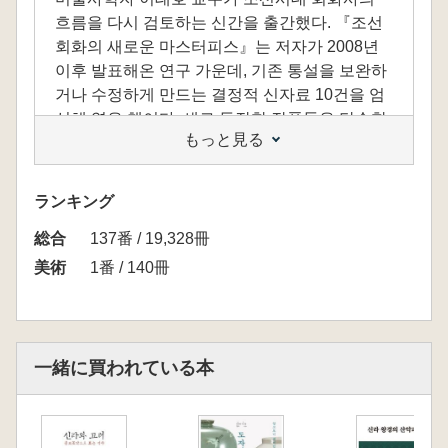
흐름을 다시 검토하는 신간을 출간했다. 『조선
회화의 새로운 마스터피스』는 저자가 2008년
이후 발표해온 연구 가운데, 기존 통설을 보완하
거나 수정하게 만드는 결정적 신자료 10건을 엄
선해 엮은 책이다. 새로 등장한 작품들은 단순한
もっと見る
추가 사례가 아니라, 조선 회화사의 시기 설정과
작가를 다시 생각하게 만드는 핵심 근거들이다.
이 책에는 겸재 정선, 표암 강세황, 단원 김홍도
ランキング
등 조선 후기 거장들의 작품을 중심으로, 그동안
総合
잘못 알려졌거나 주목받지 못했던 회화와 초상,
137番 / 19,328冊
화첩들이 포함되어 있다. 특히 강세황의 작품으
美術
1番 / 140冊
로 알려졌던 《송도기행첩》에 대한 재검토,
240여 년 만에 공개된 《두운지정화첩》, 신익
성의 〈백운루도〉와 〈신익성 초상〉을 통한
회화사 시점 재설정은 학계에 의미 있는 문제 제
一緒に買われている本
기를 던진다.
기록과 검증으로 완성한 미술사의 재구성