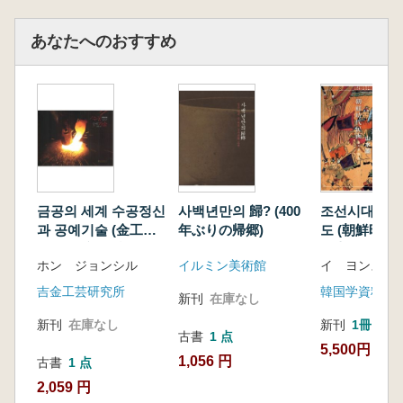
라보는 시각을 제공한다. 조선 회화사의 공백을
메우는 동시에, 앞으로 등장할 또 다른 명작들을
あなたへのおすすめ
기대하게 만드는 책이다.
금공의 세계 수공정신
사백년만의 歸? (400
조선시대민화
과 공예기술 (金工の
年ぶりの帰郷)
도 (朝鮮時代
世界 手工精神と工
国志図)
ホン ジョンシル
イルミン美術館
イ ヨンス
芸技術)
吉金工芸研究所
韓国学資料院
新刊
在庫なし
新刊
在庫なし
新刊
1冊
古書
1 点
5,500円
1,056 円
古書
1 点
2,059 円