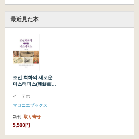
最近見た本
조선 회화의 새로운
마스터피스(朝鮮画家
の新しい作品 謙斉
イ テホ
鄭敾、豹庵 姜世晃、
檀園金弘道などの名
マロニエブックス
作新史料)
新刊
取り寄せ
5,500円