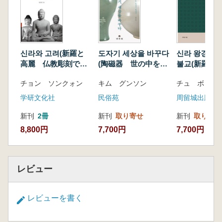
『조선 회화의 새로운 마스터피스』는 작품을
단순한 명작이나 양식사의 사례로 다루지 않는
다. 사찰과 사대부 가문, 개인 소장품, 해외 유출
작 등 다양한 경로를 통해 모습을 드러낸 작품들
을 전시 기록, 옥션 자료, 문헌 사료와 교차 검토
신라와 고려(新羅と
도자기 세상을 바꾸다
신라 왕경의 
하며 그 의미를 해석한다. 이를 통해 조선 회화는
高麗 仏教彫刻で見
(陶磁器 世の中を変
불교(新羅王
る歴史)
える 知ってみると
と仏教)
박물관 속 과거가 아니라, 지금도 새롭게 발견되
チョン ソンクォン
キム グンソン
チュ ボドン
おもしろい陶磁器の
고 해석되는 ‘현재진행형의 역사’로 제시된다.
話)
学研文化社
民俗苑
周留城出版社
특히 산수화 연구에서 저자는 50여 년에 걸친 현
장 답사를 바탕으로 한 연구 방법을 지속해왔다.
新刊
2冊
新刊
取り寄せ
新刊
取り寄せ
그림 속에 등장하는 산과 강, 누정의 위치를 직접
8,800円
7,700円
7,700円
찾아가 사진으로 기록하고, 이를 작품과 대조함
으로써 화면의 구성 원리와 화가의 시점을 실증
적으로 검증해온 것이다. 이러한 현장 기반 연구
レビュー
는 조선 산수화가 관념적 이미지가 아니라, 실제
공간과 경험에서 출발한 회화임을 설득력 있게
보여준다.
レビューを書く
이 책은 연구자뿐 아니라 한국 회화를 깊이 이해
하고자 하는 독자에게도 조선 미술을 새롭게 바