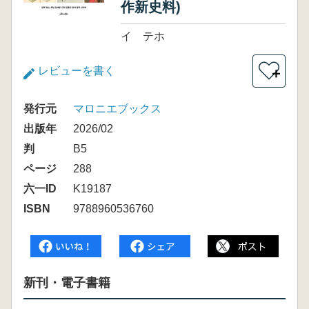
作新史料)
イ テホ
レビューを書く
＋
発行元
マロニエブックス
出版年
2026/02
判
B5
ページ
288
六一ID
K19187
ISBN
9788960536760
新刊・電子書籍