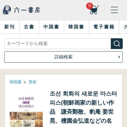
0
新刊
古書
中国書
韓国書
電子書籍
詳細検索
韓国書
美術
조선 회화의 새로운 마스터
피스(朝鮮画家の新しい作
品 謙斉鄭敾、豹庵 姜世
晃、檀園金弘道などの名