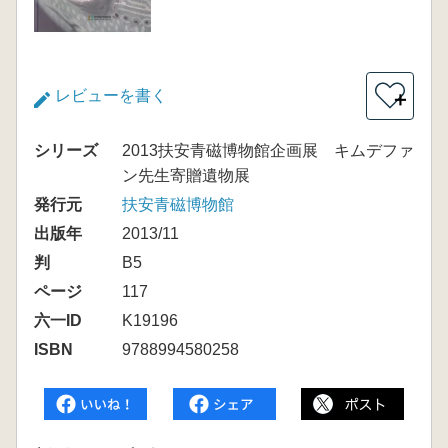
レビューを書く
＋
シリーズ
2013扶安青磁博物館企画展 キムデファ
ン先生寄贈遺物展
発行元
扶安青磁博物館
出版年
2013/11
判
B5
ページ
117
六一ID
K19196
ISBN
9788994580258