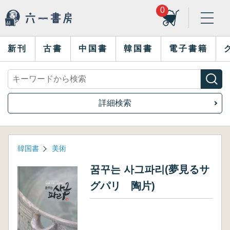
0
新刊
古書
中国書
韓国書
電子書籍
詳細検索
韓国書
美術
꿈꾸는 사그파리(夢見るサ
グパリ 陶片)