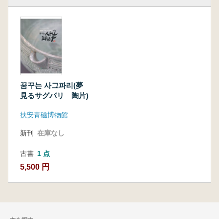
꿈꾸는 사그파리(夢
見るサグパリ 陶片)
扶安青磁博物館
新刊
在庫なし
古書
1 点
5,500 円