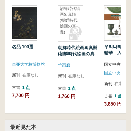
朝鮮時代絵
画의真髄
(朝鮮時代
絵画の真
髄)
名品 100選
우리나라 金
朝鮮時代絵画의真髄
精華 入絲工
(朝鮮時代絵画の真
金属工芸の精
髄)
東亜大学校博物館
国立中央博物
絲工芸)
竹画廊
新刊
在庫なし
新刊
在庫なし
新刊
在庫なし
古書
1 点
古書
1 点
7,700 円
古書
1 点
1,760 円
3,850 円
最近見た本