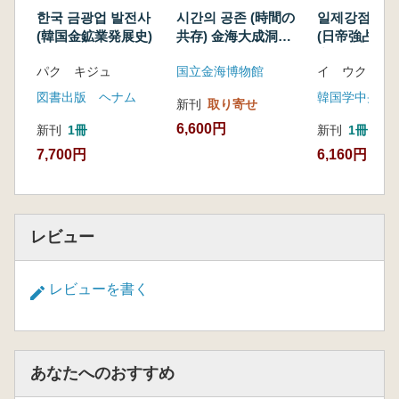
한국 금광업 발전사
시간의 공존 (時間の
일제강점기 종
(韓国金鉱業発展史)
共存) 金海大成洞古
(日帝強占期
墳群
究)
パク キジュ
国立金海博物館
イ ウク
図書出版 ヘナム
新刊
取り寄せ
6,600円
新刊
1冊
新刊
1冊
7,700円
6,160円
レビュー
レビューを書く
あなたへのおすすめ