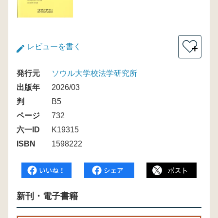
レビューを書く
＋
発行元
ソウル大学校法学研究所
出版年
2026/03
判
B5
ページ
732
六一ID
K19315
ISBN
1598222
新刊・電子書籍