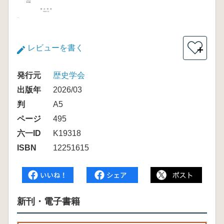
レビューを書く
＋
発行元
歴史学会
出版年
2026/03
判
A5
ページ
495
六一ID
K19318
ISBN
12251615
新刊・電子書籍