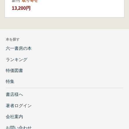
新刊
取り寄せ
원장, 조선일보 논설위원 등 중책을 역임하며 교
13,200円
육계·언론계·문화계에 빛나는 업적을 남기셨다.
선생께서 서세하신 지 20년이 지난 지금, 이 책을
출간하는 데는 이유가 있다. 선생의 수많은 논문
과 글은 이미 여덟 권의 책으로 정리·출간되었지
本を探す
만, 출간 당시 일정 기간에 축적된 글들을 모았기
때문에 연구 주제가 여러 권에 분산되어 선생의
六一書房の本
학문 세계를 일목요연하게 파악하기에는 다소
ランキング
어려움이 있다.
후학들은 선생의 학술 업적을 ‘선집’으로 편찬하
特価図書
는 데 뜻을 모으고, 고병익 선집 간행위원회를 결
特集
성했다. 수차례의 회의를 거듭하며 50년간 축적
된 선생의 글을 엄선하고, 9가지 원칙을 세워 ①
書店様へ
상호인식과 교류, ② 역사 인식과 편찬, ③ 고려
와 몽골, ④ 근대의 도전과 전통의 변용, ⑤ 전통
著者ログイン
의 성찰과 전망으로 5대 주제를 설정한 후 성격
에 따라 논문을 분류했다. 또한 선생의 역사관을
会社案内
집약한 ‘동양사의 전통과 현대’를 선집 제목으로
お問い合わせ