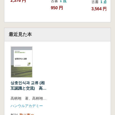
2,376 円
古書
1 点
古書
1 点
시아의 고금을 회통(會通)하는 정밀한 연구를 통
950 円
3,564 円
해 정립되었다. 그러나 그 궁극적 관심과 역사관,
현재와 미래에 대한 통찰과 전망은 오히려 현재
의 문제를 역사적으로 분석한 비논문 형식의 논
설이나 사론(史論)에서 더 분명히 드러난다. 선생
의 궁극적 목표는 우리의 현재를 동아시아 전통
最近見た本
의 역사적 형성과 그 근대적 변용 과정 속에서 이
해하고, 그것을 바탕으로 현재의 문제를 해결하
고 나아가 바람직한 동아시아의 미래상을 모색
하는 것이었다. 그러므로 그의 ‘동아시아 역사
상’은 ‘한국의 역사와 현재’를 찾는 커다란 바탕
그림이었다. 이것은 곧 한국 동아시아사 연구의
올바른 의미와 방향이었다”(이성규)
상호인식과 교류 (相
互認識と交流) 高柄
고병익 선생은 연세대학교, 동국대학교, 서울대
翊史学論集 東アジア
학교에서 탁월한 지도력으로 수많은 후학을 양
高柄翊 著、高柄翊史学論集刊行委員会 編
の伝統と現代1
성하셨을 뿐 아니라 서울대학교 총장, 한국정신
ハンウルアカデミー
문화원장, 방송위원회위원장, 문화재위원회위원
장, 민족문화추진회 이사장, 도산서원(陶山書院)