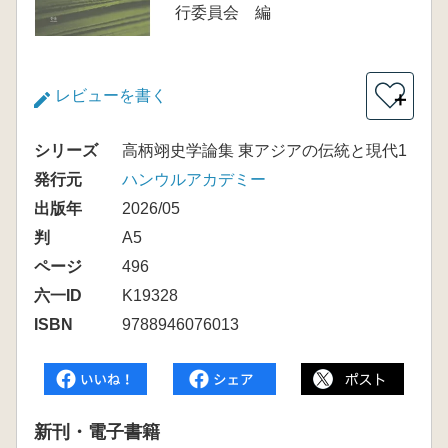
行委員会 編
レビューを書く
＋
シリーズ
高柄翊史学論集 東アジアの伝統と現代1
発行元
ハンウルアカデミー
出版年
2026/05
判
A5
ページ
496
六一ID
K19328
ISBN
9788946076013
新刊・電子書籍