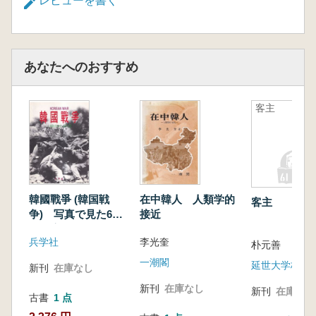
レビューを書く
상호인식과 문물의 교류 및 수용을 광범위하게
추적했다. 이러한 광범위한 연구 성과에는 “현재
의 문제를 해결하고 나아가 바람직한 동아시아
의 미래상을 모색하는” 선생의 현재에 대한 통찰
あなたへのおすすめ
과 궁극적인 지향점이 고스란히 담겨 있었다.
「고병익 사학논집: 동아시아의 전통과 현대」
(전 5권)는 선생의 방대한 저작 가운데 80편의 옥
客主
고를 엄선해 주제별로 재구성했다. 동아시아사
와 한국사 넘나들며 전통과 현대, 문명의 교류를
통찰한 선생의 학문 세계를 집약적으로 담은 이
선집이 한국 동양사학계의 유산으로서 자리매김
하기를 기대한다.
韓國戰爭 (韓国戦
在中韓人 人類学的
客主
争) 写真で見た6・
接近
25の実像
兵学社
李光奎
朴元善
동아시아 사학의 거목,
一潮閣
延世大学校出
新刊
在庫なし
녹촌 고병익 선생의 학문적 정수를 집대성하다!
新刊
在庫なし
新刊
在庫なし
古書
1 点
“선생의 ‘동아시아 전통상’은 아시아로 열린 동아