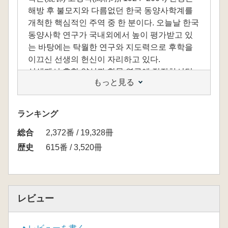
해방 후 불모지와 다름없던 한국 동양사학계를
개척한 핵심적인 주역 중 한 분이다. 오늘날 한국
동양사학 연구가 국내외에서 높이 평가받고 있
는 바탕에는 탁월한 연구와 지도력으로 후학을
이끄신 선생의 헌신이 자리하고 있다.
선생께서 후학 양성과 학문 연구에 정진하시던
もっと見る
시절에는 ‘한국사가 빠진 동아시아’를 연구 대상
으로 삼는 것이 한국 동양사학계의 일반적인 풍
토였다. 그러나 선생은 ‘한국사를 포함한 동아시
ランキング
아사’를 고집했고, 베트남사도 이 안에 포함시켰
総合
다. 선생은 이 지역을 관통하는 역사 전통의 기조
2,372番 / 19,328冊
를 유교문화로 상정하고, 이 유교 전통의 실체를
歴史
615番 / 3,520冊
구체적으로 천명하기 위한 다각적인 탐구에 진
력하셨다. 그리하여 역사상 의미 있는 사상과 족
적을 남긴 인물들과 전적(典籍)들을 세밀히 조명
했고, 특히 역대 주요 사서(史書) 및 역사 이론서
レビュー
의 분석을 통해 유교의 이념을 비롯해 역사 인식
과 세계질서 관념을 명확히 분석했으며, 각국의