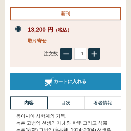
新刊
13,200 円
（税込）
取り寄せ
注文数
カートに入れる
内容
目次
著者情報
동아시아 사학계의 거목,
녹촌 고병익 선생의 재才와 학學 그리고 식識
녹촌(鹿邨) 고병익(高柄翊, 1924~2004) 선생은