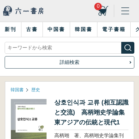
0
新刊
古書
中国書
韓国書
電子書籍
詳細検索
韓国書
歴史
상호인식과 교류 (相互認識
と交流) 高柄翊史学論集
東アジアの伝統と現代1
高柄翊 著、高柄翊史学論集刊