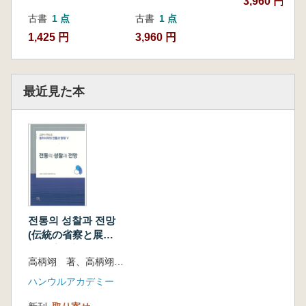
3,960 円
시아의 고금을 회통(會通)하는 정밀한 연구를 통
古書
1 点
古書
1 点
해 정립되었다. 그러나 그 궁극적 관심과 역사관,
1,425 円
3,960 円
현재와 미래에 대한 통찰과 전망은 오히려 현재
의 문제를 역사적으로 분석한 비논문 형식의 논
설이나 사론(史論)에서 더 분명히 드러난다. 선생
의 궁극적 목표는 우리의 현재를 동아시아 전통
最近見た本
의 역사적 형성과 그 근대적 변용 과정 속에서 이
해하고, 그것을 바탕으로 현재의 문제를 해결하
고 나아가 바람직한 동아시아의 미래상을 모색
하는 것이었다. 그러므로 그의 ‘동아시아 역사
상’은 ‘한국의 역사와 현재’를 찾는 커다란 바탕
그림이었다. 이것은 곧 한국 동아시아사 연구의
올바른 의미와 방향이었다”(이성규)
전통의 성찰과 전망
(伝統の省察と展
고병익 선생은 연세대학교, 동국대학교, 서울대
望) 高柄翊史学論集
학교에서 탁월한 지도력으로 수많은 후학을 양
高柄翊 著、高柄翊史学論集刊行委員会 編
東アジアの伝統と現
성하셨을 뿐 아니라 서울대학교 총장, 한국정신
代5
ハンウルアカデミー
문화원장, 방송위원회위원장, 문화재위원회위원
장, 민족문화추진회 이사장, 도산서원(陶山書院)