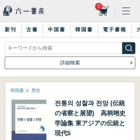
0
新刊
古書
中国書
韓国書
電子書籍
詳細検索
韓国書
歴史
전통의 성찰과 전망 (伝統
の省察と展望) 高柄翊史
学論集 東アジアの伝統と
現代5