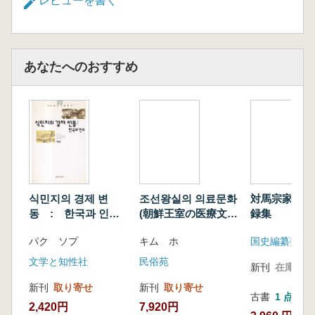
レビューを書く
상호인식과 문물의 교류 및 수용을 광범위하게
추적했다. 이러한 광범위한 연구 성과에는 “현재
의 문제를 해결하고 나아가 바람직한 동아시아
의 미래상을 모색하는” 선생의 현재에 대한 통찰
あなたへのおすすめ
과 궁극적인 지향점이 고스란히 담겨 있었다.
󰡔고병익 사학논집: 동아시아의 전통과 현대󰡕(전
5권)는 선생의 방대한 저작 가운데 80편의 옥고
를 엄선해 주제별로 재구성했다. 동아시아사와
한국사 넘나들며 전통과 현대, 문명의 교류를 통
찰한 선생의 학문 세계를 집약적으로 담은 이 선
집이 한국 동양사학계의 유산으로서 자리매김하
기를 기대한다.
식민지의 경제 변
조선왕실의 의료문화
対馬宗家文書
동 : 한국과 인도
(朝鮮王室の医療文
録集
(植民地の経済変動:
化)
パク ソプ
キム ホ
国史編纂委員
韓国とインド)
동아시아 사학의 거목,
文学と知性社
民俗苑
新刊
在庫なし
녹촌 고병익 선생의 학문적 정수를 집대성하다!
新刊
取り寄せ
新刊
取り寄せ
古書
1 点
“선생의 ‘동아시아 전통상’은 아시아로 열린 동아
2,420円
7,920円