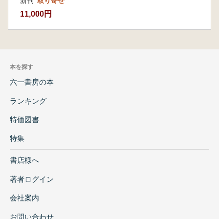
新刊
取り寄せ
원장, 조선일보 논설위원 등 중책을 역임하며 교
11,000円
육계·언론계·문화계에 빛나는 업적을 남기셨다.
선생께서 서세하신 지 20년이 지난 지금, 이 책을
출간하는 데는 이유가 있다. 선생의 수많은 논문
과 글은 이미 여덟 권의 책으로 정리·출간되었지
本を探す
만, 출간 당시 일정 기간에 축적된 글들을 모았기
때문에 연구 주제가 여러 권에 분산되어 선생의
六一書房の本
학문 세계를 일목요연하게 파악하기에는 다소
ランキング
어려움이 있다.
후학들은 선생의 학술 업적을 ‘선집’으로 편찬하
特価図書
는 데 뜻을 모으고, 고병익 선집 간행위원회를 결
特集
성했다. 수차례의 회의를 거듭하며 50년간 축적
된 선생의 글을 엄선하고, 9가지 원칙을 세워 ①
書店様へ
상호인식과 교류, ② 역사 인식과 편찬, ③ 고려
와 몽골, ④ 근대의 도전과 전통의 변용, ⑤ 전통
著者ログイン
의 성찰과 전망으로 5대 주제를 설정한 후 성격
에 따라 논문을 분류했다. 또한 선생의 역사관을
会社案内
집약한 ‘동양사의 전통과 현대’를 선집 제목으로
お問い合わせ