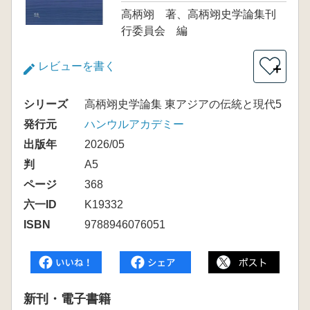
高柄翊 著、高柄翊史学論集刊
行委員会 編
レビューを書く
＋
シリーズ
高柄翊史学論集 東アジアの伝統と現代5
発行元
ハンウルアカデミー
出版年
2026/05
判
A5
ページ
368
六一ID
K19332
ISBN
9788946076051
新刊・電子書籍