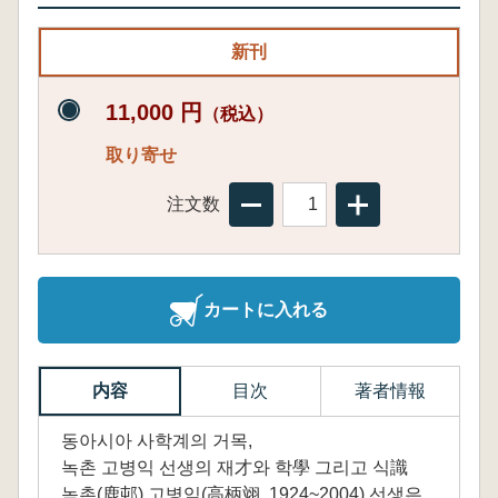
新刊
11,000 円
（税込）
取り寄せ
注文数
カートに入れる
内容
目次
著者情報
동아시아 사학계의 거목,
녹촌 고병익 선생의 재才와 학學 그리고 식識
녹촌(鹿邨) 고병익(高柄翊, 1924~2004) 선생은