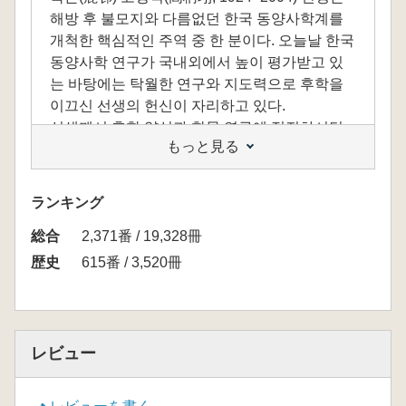
해방 후 불모지와 다름없던 한국 동양사학계를
개척한 핵심적인 주역 중 한 분이다. 오늘날 한국
동양사학 연구가 국내외에서 높이 평가받고 있
는 바탕에는 탁월한 연구와 지도력으로 후학을
이끄신 선생의 헌신이 자리하고 있다.
선생께서 후학 양성과 학문 연구에 정진하시던
もっと見る
시절에는 ‘한국사가 빠진 동아시아’를 연구 대상
으로 삼는 것이 한국 동양사학계의 일반적인 풍
토였다. 그러나 선생은 ‘한국사를 포함한 동아시
ランキング
아사’를 고집했고, 베트남사도 이 안에 포함시켰
総合
다. 선생은 이 지역을 관통하는 역사 전통의 기조
2,371番 / 19,328冊
를 유교문화로 상정하고, 이 유교 전통의 실체를
歴史
615番 / 3,520冊
구체적으로 천명하기 위한 다각적인 탐구에 진
력하셨다. 그리하여 역사상 의미 있는 사상과 족
적을 남긴 인물들과 전적(典籍)들을 세밀히 조명
했고, 특히 역대 주요 사서(史書) 및 역사 이론서
レビュー
의 분석을 통해 유교의 이념을 비롯해 역사 인식
과 세계질서 관념을 명확히 분석했으며, 각국의