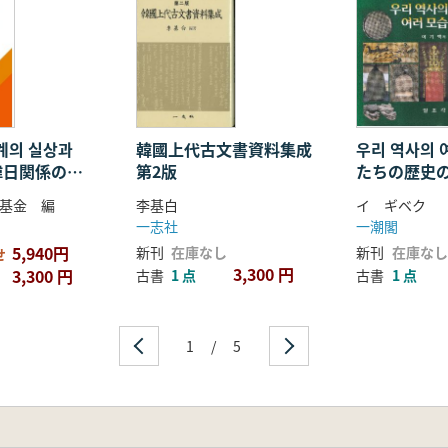
계의 실상과
韓國上代古文書資料集成
우리 역사의 
韓日関係の実
第2版
たちの歴史の
Various Fac
基金 編
李基白
イ ギベク
History
一志社
一潮閣
5,940円
新刊
在庫なし
新刊
在庫なし
せ
3,300 円
3,300 円
古書
1 点
古書
1 点
1
/
5