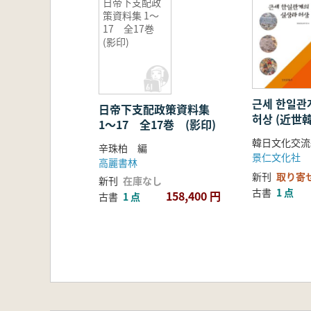
日帝下支配政
策資料集 1〜
17 全17巻
(影印)
근세 한일관
日帝下支配政策資料集
허상 (近世
1〜17 全17巻 (影印)
像と虚像)
韓日文化交流
辛珠柏 編
景仁文化社
高麗書林
新刊
取り寄
新刊
在庫なし
古書
1 点
158,400 円
古書
1 点