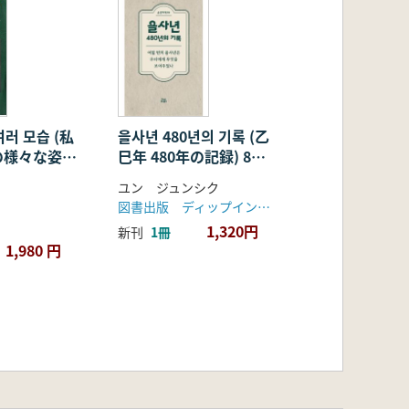
여러 모습 (私
을사년 480년의 기록 (乙
様々な姿)
巳年 480年の記録) 8回
e of Korean
の乙巳年は我々に何を見
ユン ジュンシク
せてくれるのか
図書出版 ディップインサイト
1,320円
新刊
1冊
1,980 円