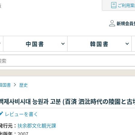
ご利用案
版
新規会員
中国書
韓国書
韓国書
歴史
백제사비시대 능원과 고분 (百済 泗沘時代の陵園と古
レビューを書く
発行元
扶余郡文化観光課
出版年
2007