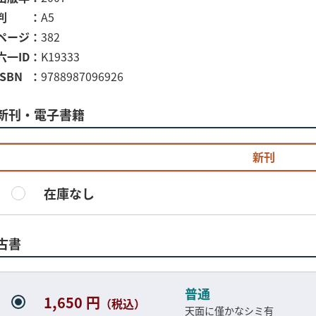
判
A5
ページ
382
六一ID
K19333
ISBN
9788987096926
新刊・電子書籍
新刊
在庫なし
古書
普通
1,650 円
（税込）
天面に僅かなシミ有