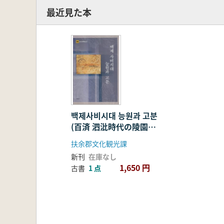
最近見た本
백제사비시대 능원과 고분
(百済 泗沘時代の陵園と
古墳)
扶余郡文化観光課
新刊
在庫なし
1,650 円
古書
1 点