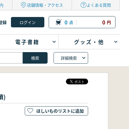
内
店舗情報・アクセス
よくある質問
0
0
登録
点
円
電子書籍
グッズ・他
詳細検索
墳)
ほしいものリストに追加