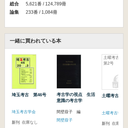
総合
5,621番 / 124,789冊
論集
233番 / 1,084冊
一緒に買われている本
土曜考古
第2号
考古学の視点 生活
埼玉考古 第46号
土曜考古 第
意識の考古学
間壁葭子 編
埼玉考古学会
土曜考古学研
間壁葭子
新刊
在庫なし
新刊
在庫なし