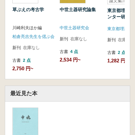
論文集
草ぶえの考古学
中世土器研究論集
東京都埋蔵文
ンター研究論
創立10周年
川崎利夫ほか編
中世土器研究会
集
柏倉亮吉先生を偲ぶ会
新刊
在庫なし
新刊
在庫なし
新刊
在庫なし
古書
4 点
古書
2 点
2,534 円~
古書
2 点
1,282 円~
2,750 円~
最近見た本