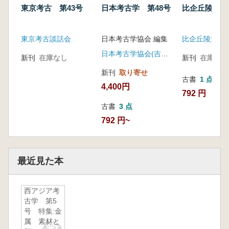
東京考古 第43号
日本考古学 第48号
比企丘陵 第
東京考古談話会
日本考古学協会 編集
比企丘陵文化
日本考古学協会(吉川弘文館)
新刊
在庫なし
新刊
在庫なし
新刊
取り寄せ
古書
1 点
4,400円
792 円
古書
3 点
792 円~
最近見た本
西アジア考
古学 第5
号 特集:金
属 素材と