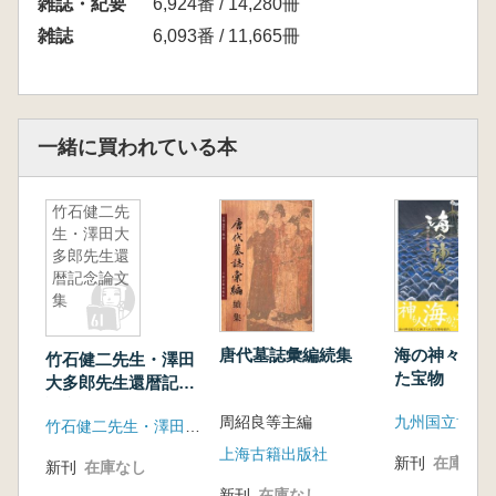
雑誌・紀要
6,924番 / 14,280冊
雑誌
6,093番 / 11,665冊
一緒に買われている本
竹石健二先
生・澤田大
多郎先生還
暦記念論文
集
唐代墓誌彙編続集
海の神々 捧
竹石健二先生・澤田
た宝物
大多郎先生還暦記念
論文集
周紹良等主編
九州国立博物
竹石健二先生・澤田大多郎先生の還暦を祝う会
上海古籍出版社
新刊
在庫なし
新刊
在庫なし
新刊
在庫なし