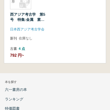
形
西アジア考古学 第5
号 特集:金属 素材
と形
日本西アジア考古学会
新刊
在庫なし
古書
4 点
792 円~
本を探す
六一書房の本
ランキング
特価図書