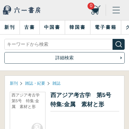
0
新刊
古書
中国書
韓国書
電子書籍
詳細検索
新刊
雑誌・紀要
雑誌
西アジア考古学 第5号
西アジア考古学
第5号 特集:金
特集:金属 素材と形
属 素材と形