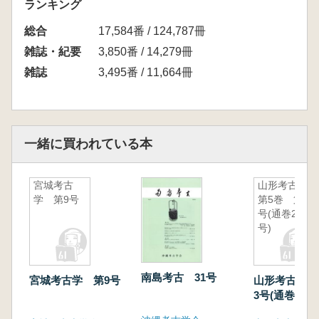
ランキング
総合
17,584番 / 124,787冊
雑誌・紀要
3,850番 / 14,279冊
雑誌
3,495番 / 11,664冊
一緒に買われている本
宮城考古
山形考古
学 第9号
第5巻 第3
号(通巻25
号)
南島考古 31号
宮城考古学 第9号
山形考古 第
3号(通巻25号