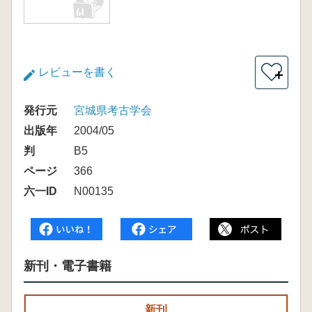
レビューを書く
＋
発行元
宮城県考古学会
出版年
2004/05
判
B5
ページ
366
六一ID
N00135
新刊・電子書籍
新刊