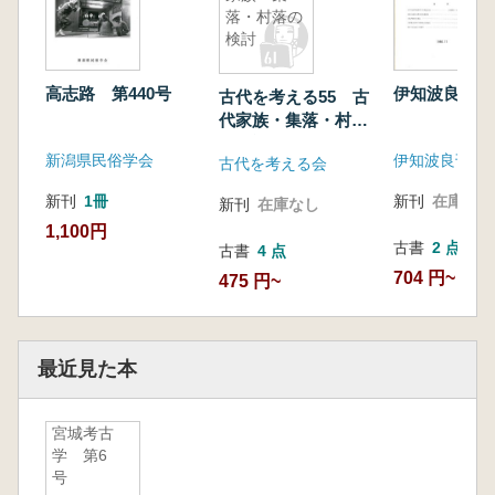
落・村落の
検討
高志路 第440号
伊知波良 4
古代を考える55 古
代家族・集落・村落
の検討
新潟県民俗学会
伊知波良刊行
古代を考える会
新刊
1冊
新刊
在庫なし
新刊
在庫なし
1,100円
古書
2 点
古書
4 点
704 円~
475 円~
最近見た本
宮城考古
学 第6
号