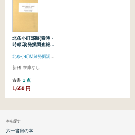
北条小町邸跡(泰時・
時頼邸)発掘調査報告
書
北条小町邸跡発掘調査団
新刊
在庫なし
古書
1 点
1,650 円
本を探す
六一書房の本