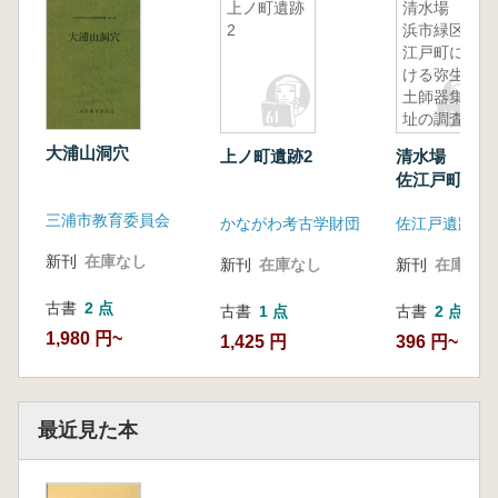
上ノ町遺跡
清水場 横
2
浜市緑区佐
江戸町にお
ける弥生・
土師器集落
址の調査
(上)
大浦山洞穴
上ノ町遺跡2
清水場 横浜
佐江戸町にお
生・土師器集
三浦市教育委員会
かながわ考古学財団
佐江戸遺跡調
調査(上)
新刊
在庫なし
新刊
在庫なし
新刊
在庫なし
古書
2 点
古書
1 点
古書
2 点
1,980 円~
1,425 円
396 円~
最近見た本