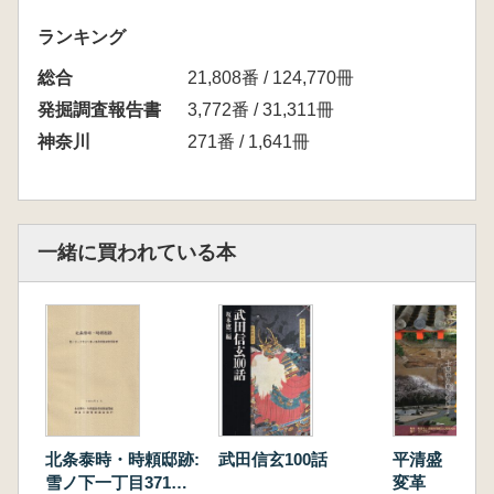
ランキング
総合
21,808番 / 124,770冊
発掘調査報告書
3,772番 / 31,311冊
神奈川
271番 / 1,641冊
一緒に買われている本
北条泰時・時頼邸跡:
武田信玄100話
平清盛 院政
雪ノ下一丁目371番-1
変革