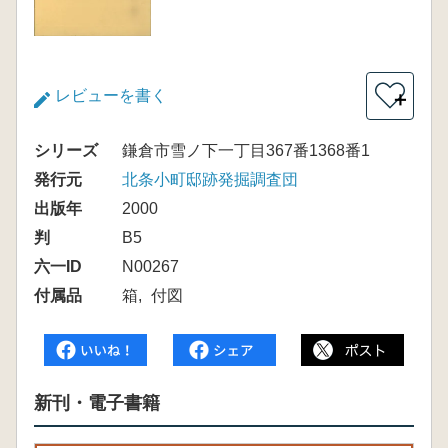
レビューを書く
＋
シリーズ
鎌倉市雪ノ下一丁目367番1368番1
発行元
北条小町邸跡発掘調査団
出版年
2000
判
B5
六一ID
N00267
付属品
箱
付図
新刊・電子書籍