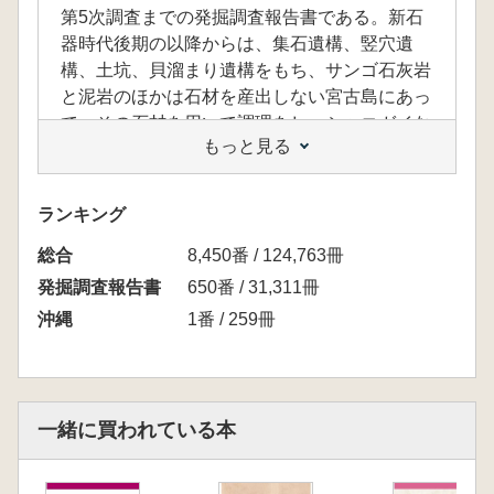
第5次調査までの発掘調査報告書である。新石
器時代後期の以降からは、集石遺構、竪穴遺
構、土坑、貝溜まり遺構をもち、サンゴ石灰岩
と泥岩のほかは石材を産出しない宮古島にあっ
て、その石材を用いて調理をし、シャコガイな
もっと見る
どの有用貝のあらゆる部位を利用して道具を製
作した生活形態が明らかになるなど、隣接する
浦底遺跡との深い関わりがあるとわかった。
ランキング
<目次>
総合
はじめに
8,450番 / 124,763冊
調査の目的
発掘調査報告書
650番 / 31,311冊
調査に至る経
沖縄
1番 / 259冊
緯
第1章 遺跡の位置と宮古島の先史時代遺
跡
第1節 位置と環境
一緒に買われている本
第2節 宮古島の先史時代遺跡研究史
第3節 宮古島の先史時代遺跡
第2章 発掘調査の経過