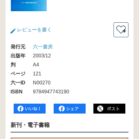
レビューを書く
＋
発行元
六一書房
出版年
2003/12
判
A4
ページ
121
六一ID
N00270
ISBN
9784947743190
新刊・電子書籍