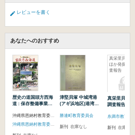
レビューを書く
あなたへのおすすめ
真栄里貝塚
ほか発掘調
査報告
歴史の道国頭方西海
津堅貝塚 中城湾港
真栄里貝塚ほ
道 : 保存整備事業報
(アギ浜地区)港湾改
調査報告
告書
修事業に伴う緊急発
沖縄県恩納村教育委員会 編
勝連町教育委員会
掘調査報告書
糸満市教育委
沖縄県恩納村教育委員会
新刊
在庫なし
新刊
在庫なし