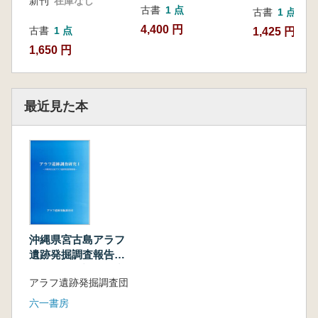
新刊
在庫なし
古書
1 点
古書
1 点
4,400 円
古書
1 点
1,425 円
1,650 円
最近見た本
沖縄県宮古島アラフ
遺跡発掘調査報告
アラフ遺蹟調査研究1
アラフ遺跡発掘調査団
六一書房