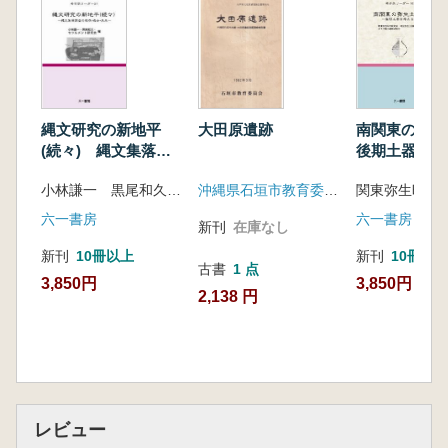
第1節 調査区の設定
第2節 調査の経過
第3章 発掘成果
第1節 基本層序
第2節 検出遺構
南関東の弥
縄文研究の新地平
大田原遺跡
第3節 出土遺物
後期土器を考
(続々) 縄文集落調
第4章 考察
査の現在・過去・未
小林謙一 黒尾和久 セツルメント研究会 編
沖縄県石垣市教育委員会
第1節 検出遺構
来
第2節 集石遺構
六一書房
六一書房
新刊
在庫なし
第3節 貝溜まり遺構
新刊
10冊以
新刊
10冊以上
第4節 出土遺物
古書
1 点
3,850円
3,850円
第5節 出土土器
2,138 円
第5章 まとめ
レビュー