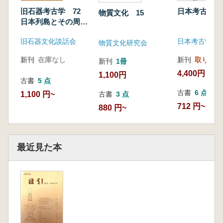
旧石器考古学 72
日本考古学 
物質文化 15
日本列島とその周辺
の細石刃文化研究1
旧石器文化談話会
物質文化研究会
新刊
在庫なし
新刊
取り寄せ
新刊
1冊
4,400円
1,100円
古書
5 点
古書
6 点
1,100 円~
古書
3 点
712 円~
880 円~
最近見た本