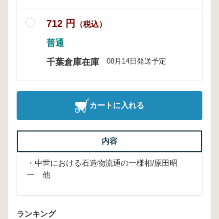
712 円
（税込）
普通
08月14日発送予定
千葉倉庫在庫
カートに入れる
内容
・中世における石造物流通の一様相/原田昭
一 他
ランキング