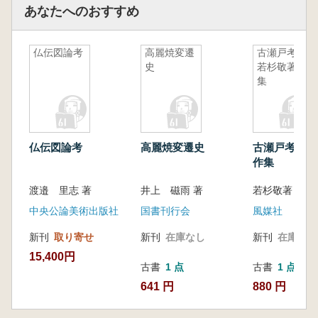
あなたへのおすすめ
仏伝図論考
高麗焼変遷
古瀬戸考 :
史
若杉敬著作
集
仏伝図論考
高麗焼変遷史
古瀬戸考 : 
作集
渡邉 里志 著
井上 磁雨 著
中央公論美術出版社
国書刊行会
風媒社
新刊
取り寄せ
新刊
在庫なし
新刊
在庫なし
15,400円
古書
1 点
古書
1 点
641 円
880 円