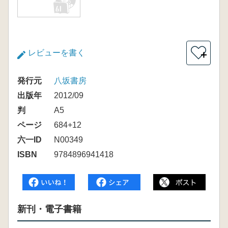
レビューを書く
＋
発行元
八坂書房
出版年
2012/09
判
A5
ページ
684+12
六一ID
N00349
ISBN
9784896941418
新刊・電子書籍