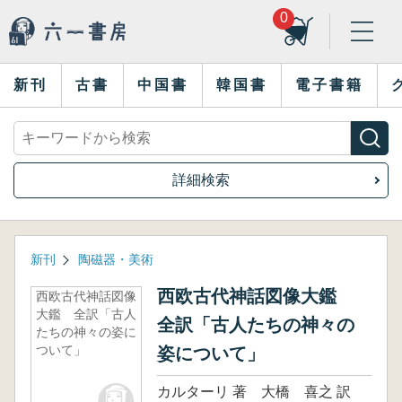
0
新刊
古書
中国書
韓国書
電子書籍
詳細検索
新刊
陶磁器・美術
西欧古代神話図像大鑑
西欧古代神話図像
大鑑 全訳「古人
全訳「古人たちの神々の
たちの神々の姿に
ついて」
姿について」
カルターリ 著 大橋 喜之 訳