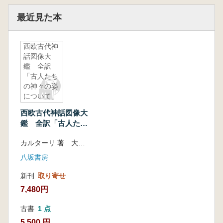
最近見た本
西欧古代神
話図像大
鑑 全訳
「古人たち
の神々の姿
について」
西欧古代神話図像大
鑑 全訳「古人たち
の神々の姿につい
カルターリ 著 大橋 喜之 訳
て」
八坂書房
新刊
取り寄せ
7,480円
古書
1 点
5,500 円