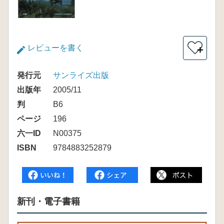
レビューを書く
＋
発行元
サンライズ出版
出版年
2005/11
判
B6
ページ
196
六一ID
N00375
ISBN
9784883252879
新刊・電子書籍