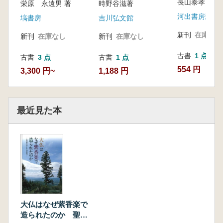
長山泰孝 著
栄原 永遠男 著
時野谷滋著
河出書房新社
塙書房
吉川弘文館
新刊
在庫なし
新刊
在庫なし
新刊
在庫なし
古書
1 点
古書
3 点
古書
1 点
554 円
3,300 円~
1,188 円
最近見た本
大仏はなぜ紫香楽で
造られたのか 聖武