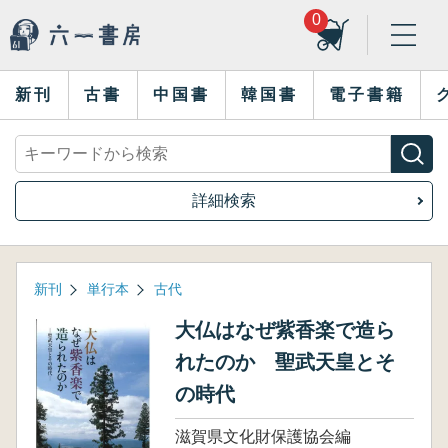
0
新刊
古書
中国書
韓国書
電子書籍
詳細検索
新刊
単行本
古代
大仏はなぜ紫香楽で造ら
れたのか 聖武天皇とそ
の時代
滋賀県文化財保護協会編