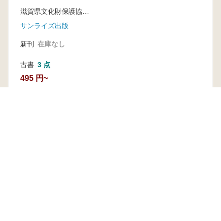
天皇とその時代
滋賀県文化財保護協会編
サンライズ出版
新刊
在庫なし
古書
3 点
495 円~
本を探す
六一書房の本
ランキング
特価図書
特集