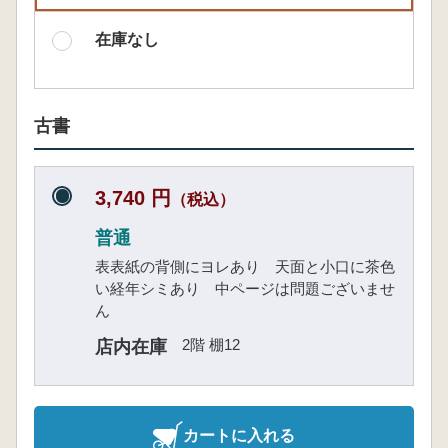
在庫なし
古書
3,740 円
（税込）
普通
表表紙の背側にヨレあり 天面と小口に茶色
い経年シミあり 中ページは問題ございませ
ん
2階 棚12
店内在庫
カートに入れる