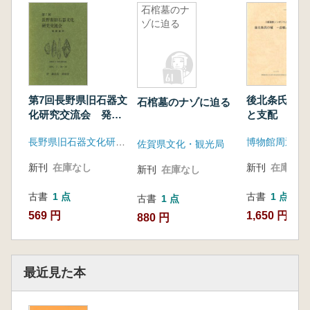
石棺墓のナ
ゾに迫る
第7回長野県旧石器文
後北条氏の城
石棺墓のナゾに迫る
化研究交流会 発表
と支配
資料 (野尻湖周辺の
長野県旧石器文化研究交流会
旧石器文化)
佐賀県文化・観光局
新刊
在庫なし
新刊
在庫なし
新刊
在庫なし
古書
1 点
古書
1 点
古書
1 点
569 円
1,650 円
880 円
最近見た本