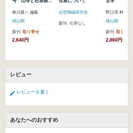
号 山寺と石造物か
生産について
古学
らみた古代
狭川真一 編集
近世陶磁研究会
野口淳 村野正
雄山閣
雄山閣
新刊
在庫なし
新刊
取り寄せ
新刊
取り寄せ
2,640円
2,860円
レビュー
レビューを書く
あなたへのおすすめ