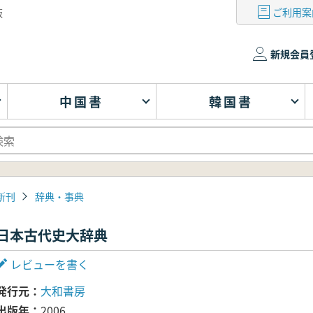
ご利用案
版
新規会員
中国書
韓国書
新刊
辞典・事典
日本古代史大辞典
レビューを書く
発行元
大和書房
出版年
2006