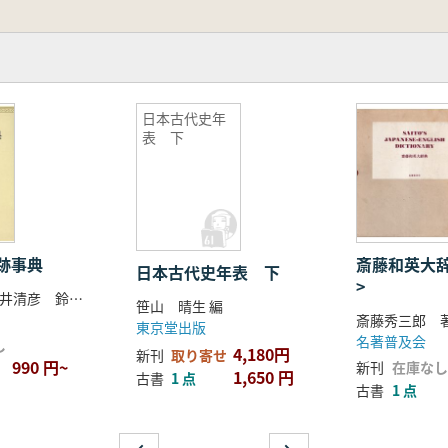
日本古代史年
表 下
遺跡事典
斎藤和英大辞
日本古代史年表 下
>
大塚初重 桜井清彦 鈴木公雄
笹山 晴生 編
斎藤秀三郎 
東京堂出版
名著普及会
し
4,180円
新刊
取り寄せ
990 円~
新刊
在庫なし
1,650 円
古書
1 点
古書
1 点