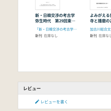
新・日韓交渉の考古学
よみがえる伽
弥生時代 第29回東ア
寺と播磨の
ジア古代史・考古学研究
「新・日韓交渉の考古学 弥生時代」研究会 東アジア古代史・考古学研究会交流会
加古川総合文
会交流会資料集(2冊組)
新刊
在庫なし
新刊
在庫な
レビュー
レビューを書く