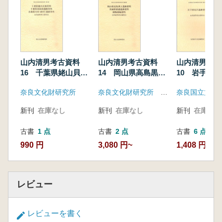
山内清男考古資料
山内清男考古資料
山内清男考古
16 千葉県姥山貝塚
14 岡山県高島黒土
10 岩手県
資料 千葉県須和田
遺跡資料 茨城県前
資料
奈良文化財研究所
奈良文化財研究所 (真陽社)
奈良国立文化
遺跡資料 青森県川
浦遺跡資料 動物埴
村(砂沢)遺跡資料
輪資料
新刊
在庫なし
新刊
在庫なし
新刊
在庫なし
古書
1 点
古書
2 点
古書
6 点
990 円
3,080 円~
1,408 円~
レビュー
レビューを書く