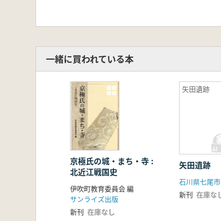
一緒に買われている本
矢田遺跡
京極氏の城・まち・寺 :
矢田遺跡
北近江戦国史
石川県七尾市
伊吹町教育委員会 編
新刊
在庫な
サンライズ出版
新刊
在庫なし