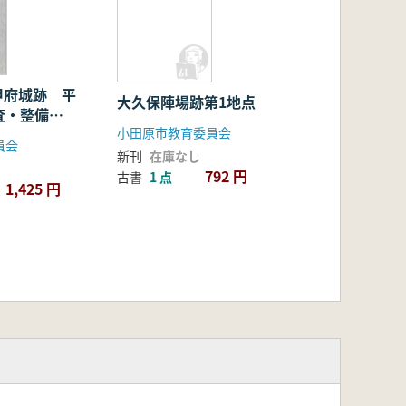
甲府城跡 平
大久保陣場跡第1地点
査・整備報
小田原市教育委員会
員会
新刊
在庫なし
792 円
古書
1 点
1,425 円