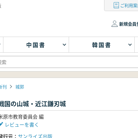
ご利用案
版
新規会員
中国書
韓国書
新刊
城郭
戦国の山城・近江鎌刃城
米原市教育委員会 編
レビューを書く
発行元
サンライズ出版