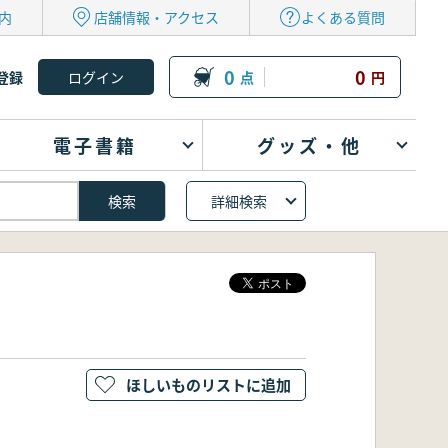
内
店舗情報・アクセス
よくある質問
0
0
登録
点
円
電子書籍
グッズ・他
詳細検索
ほしいものリストに追加