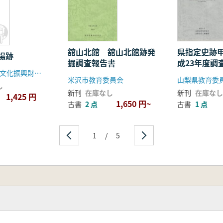
舘山北館 舘山北館跡発
県指定史跡
場跡
掘調査報告書
成23年度調
北九州市芸術文化振興財団埋蔵文化財調査室
告書
米沢市教育委員会
山梨県教育委
し
新刊
在庫なし
新刊
在庫なし
1,425 円
1,650 円~
古書
2 点
古書
1 点
1
/
5