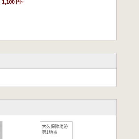
1,100 円~
大久保陣場跡
第1地点