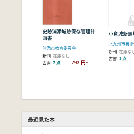
史跡浦添城跡保存管理計
小倉城新馬
画書
浦添市教育委員会
新刊
在庫な
新刊
在庫なし
古書
1 点
792 円~
古書
2 点
最近見た本