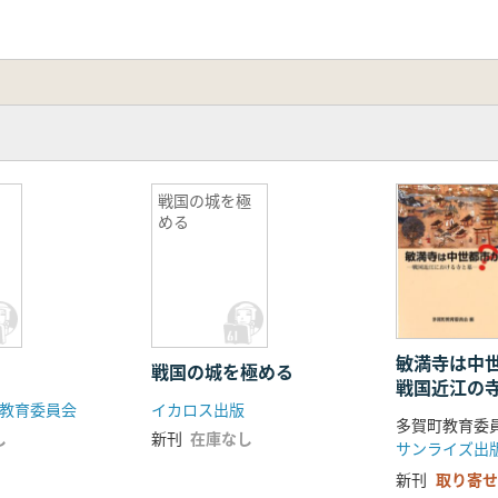
戦国の城を極
める
敏満寺は中
戦国の城を極める
戦国近江の
教育委員会
イカロス出版
多賀町教育委員
し
新刊
在庫なし
サンライズ出
新刊
取り寄せ