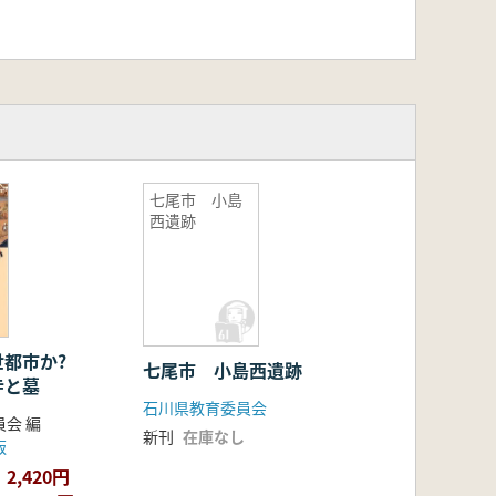
七尾市 小島
西遺跡
世都市か?
七尾市 小島西遺跡
寺と墓
石川県教育委員会
会 編
新刊
在庫なし
版
2,420円