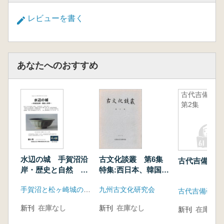
レビューを書く
あなたへのおすすめ
古代吉備
第2集
水辺の城 手賀沼沿
古文化談叢 第6集
古代吉備 第
岸・歴史と自然 第4
特集:西日本、韓国に
号
おける先史〜歴史時
手賀沼と松ヶ崎城の歴史を考える会
九州古文化研究会
代土器・陶器
古代吉備研究
新刊
在庫なし
新刊
在庫なし
新刊
在庫なし