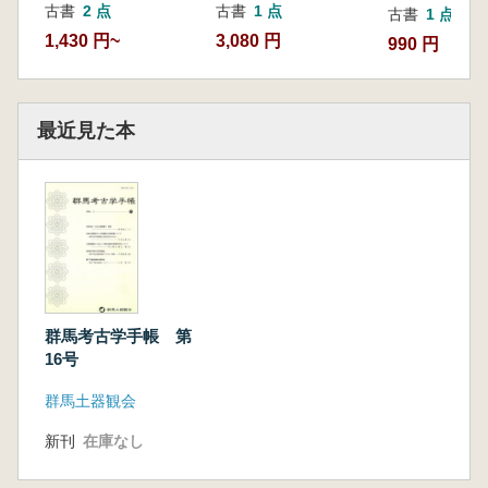
古書
2 点
古書
1 点
古書
1 点
1,430 円~
3,080 円
990 円
最近見た本
群馬考古学手帳 第
16号
群馬土器観会
新刊
在庫なし