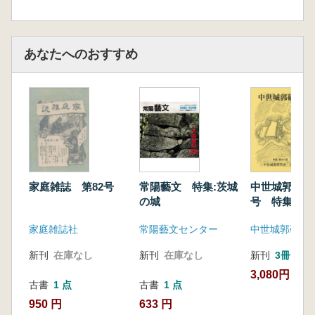
あなたへのおすすめ
家庭雑誌 第82号
常陽藝文 特集:茨城
中世城郭研究
の城
号 特集 幕
家庭雑誌社
常陽藝文センター
中世城郭研究
新刊
在庫なし
新刊
在庫なし
新刊
3冊
3,080円
古書
1 点
古書
1 点
950 円
633 円