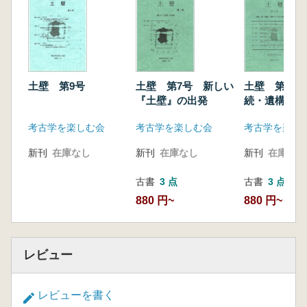
土壁 第9号
土壁 第7号 新しい
土壁 第6号
『土壁』の出発
続・遺構・遺
古代の集落を
考古学を楽しむ会
考古学を楽しむ会
考古学を楽し
新刊
在庫なし
新刊
在庫なし
新刊
在庫なし
古書
3 点
古書
3 点
880 円~
880 円~
レビュー
レビューを書く