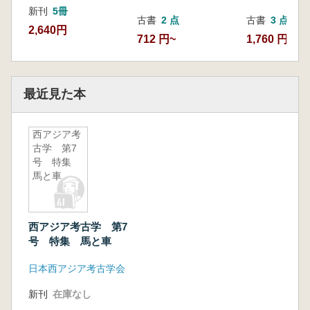
新刊
5冊
古書
2 点
古書
3 点
2,640円
712 円~
1,760 円~
最近見た本
西アジア考
古学 第7
号 特集
馬と車
西アジア考古学 第7
号 特集 馬と車
日本西アジア考古学会
新刊
在庫なし