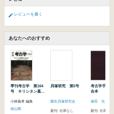
レビューを書く
あなたへのおすすめ
季刊考古学 第164
貝塚研究 第5号
考古学手帖 (
号 キリシタン墓研
合本
究と考古学
小林義孝 編集
園生貝塚研究会
塚田 光
雄山閣
新刊
在庫なし
新刊
在庫なし