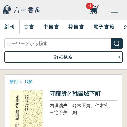
0
新刊
古書
中国書
韓国書
電子書籍
詳細検索
新刊
城郭
守護所と戦国城下町
内堀信夫、鈴木正貴、仁木宏、
三宅唯美 編