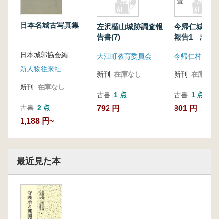
査
日本名城古写真集
左沢楯山城跡調査報
今帰仁城跡発
告書(7)
報告1 志慶
調査
日本城郭協会編
大江町教育委員会
今帰仁村教育
新人物往来社
新刊
在庫なし
新刊
在庫なし
新刊
在庫なし
古書
1 点
古書
1 点
古書
2 点
792 円
801 円
1,188 円~
最近見た本