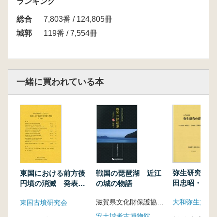
ランキング
総合
7,803番 / 124,805冊
城郭
119番 / 7,554冊
一緒に買われている本
弥生研究の群
戦国の琵琶湖 近江
東国における前方後
田忠昭・森岡
の城の物語
円墳の消滅 発表要
松本岩雄・深
旨
大和弥生文化
滋賀県文化財保護協会 編
東国古墳研究会
さん還暦記念
安土城考古博物館