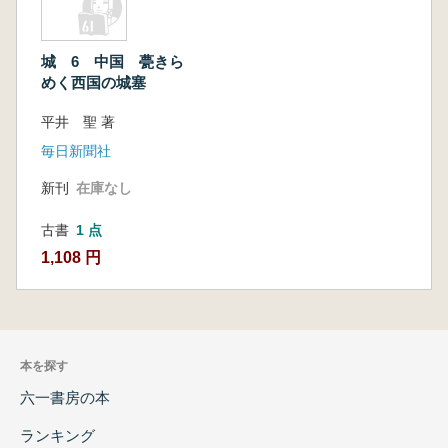
城 6 中国 甍きら
めく西国の城塞
平井 聖 著
毎日新聞社
新刊
在庫なし
古書
1 点
1,108 円
本を探す
六一書房の本
ランキング