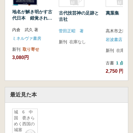
地名が解き明かす古
古代技芸神の足跡と
萬葉集 全4
代日本 錯覚された
古社
北海道・東北
内倉 武久 著
菅田正昭 著
ミネルヴァ書房
岩波書店
新刊
在庫なし
新刊
取り寄せ
新刊
在庫なし
3,080円
古書
1 点
2,750 円
最近見た本
城 6 中
国 甍きら
めく西国の
城塞