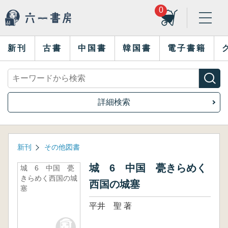
0
新刊
古書
中国書
韓国書
電子書籍
詳細検索
新刊
その他図書
城 6 中国 甍きらめく
城 6 中国 甍
きらめく西国の城
西国の城塞
塞
平井 聖 著