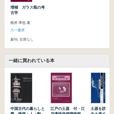
第1節 ガラス瓶の歴史
増補 ガラス瓶の考
第2節 ガラス瓶の原料と製造技術
古学
第3節 ガラス瓶の諸特徴
桜井 準也 著
第3章 ガラス瓶調査の方法
第1節 文献等の調査
六一書房
第2節 資料の調査
新刊
在庫なし
第4章 ガラス瓶の種類と出土資料
第1節 ガラス瓶の分類
第2節 ガラス瓶の種類とその特徴
第3節 ガラス瓶の変遷
一緒に買われている本
第5章 近現代遺跡とガラス瓶
第1節 近現代遺跡出土のガラス瓶
第2節 遺跡の性格と出土ガラス瓶
第6章 ガラス瓶の諸相
第1節 ガラス瓶の形態と機能
第2節 ガラス瓶の用途と色調
第3節 ガラス瓶のデザインと記号
中国古代の暮らしと
江戸の土器 付・江
土器を読み取
第4節 流用されるガラス瓶
夢 建築・人・動
戸遺跡発掘調査報告
文土器の情報