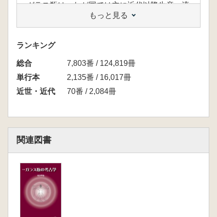
ガラス瓶は、わが国では主に近代以降生産・流
もっと見る
通するようになったガラス製容器であるが、近
代を語る物質資料として注目されてこなかっ
た。しかし、近年は全国各地で実施される発掘
ランキング
調査においてガラス瓶が出土することも増えて
総合
きている。本書は、考古学界で初めてガラス瓶
7,803番 / 124,819冊
を取り上げた著作で、ガラス瓶の技術史的・文
単行本
2,135番 / 16,017冊
化史的背景について触れながらガラス瓶の観察
近世・近代
70番 / 2,084冊
方法や研究方法について解説した。
また、実際に近現代遺跡から出土したガラス
瓶を分析することにより、考古資料としてガラ
ス瓶を位置づけるとともに、その土地の歴史を
関連図書
語る物質資料としてのガラス瓶の可能性を引き
出した。本書は考古学や物質文化研究を志すも
のにとって必携の書である。
<目 次>
はじめに
第1章 なぜガラス瓶なのか
第2章 ガラス瓶の概要