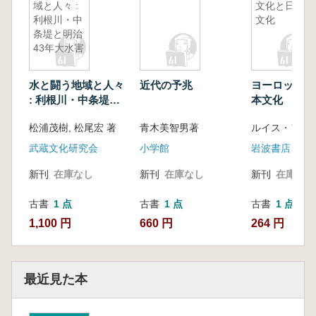
域と人々 :
文化と日本
利根川・中
文化
条堤と明治
43年大水害
水と闘う地域と人々
近代の予兆
ヨーロッパ文
: 利根川・中条堤と
本文化
明治43年大水害
松浦茂樹, 松尾宏 著
青木美智男著
武蔵文化研究会
小学館
岩波書店
新刊
在庫なし
新刊
在庫なし
新刊
在庫なし
古書
1 点
古書
1 点
古書
1 点
1,100 円
660 円
264 円
最近見た本