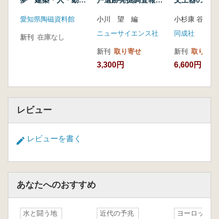
第5節 消えゆくガラス瓶
物 陶器が語る来世
書一覧
おわりに
愛知県陶磁資料館
小川 望 編
の理想郷
文 献
ニューサイエンス社
同成社
参考資料
新刊
在庫なし
新刊
取り寄せ
新刊
取り寄せ
3,300円
6,600円
レビュー
レビューを書く
あなたへのおすすめ
水と闘う地
近代の予兆
ヨーロッパ