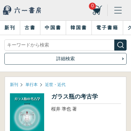
0
新刊
古書
中国書
韓国書
電子書籍
詳細検索
新刊
単行本
近世・近代
ガラス瓶の考古学
桜井 準也 著