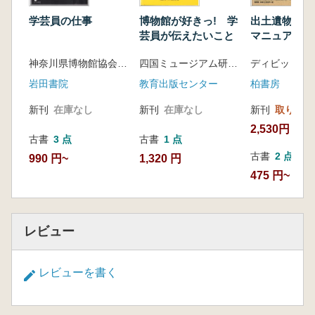
学芸員の仕事
博物館が好きっ! 学
出土遺物の応
芸員が伝えたいこと
マニュアル
神奈川県博物館協会 編
四国ミュージアム研究会 編
岩田書院
教育出版センター
柏書房
新刊
在庫なし
新刊
在庫なし
新刊
取り寄せ
2,530円
古書
3 点
古書
1 点
古書
2 点
990 円~
1,320 円
475 円~
レビュー
レビューを書く