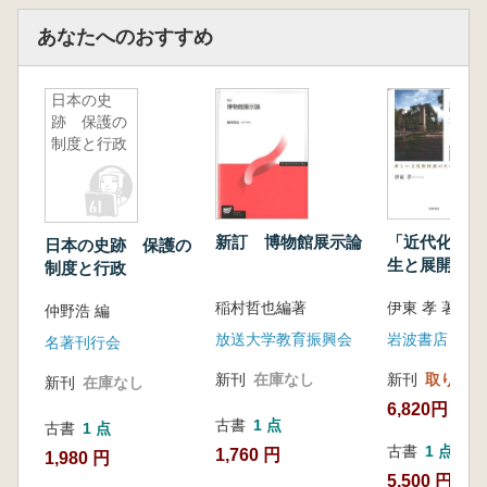
あなたへのおすすめ
日本の史
跡 保護の
制度と行政
新訂 博物館展示論
「近代化遺産
日本の史跡 保護の
生と展開 新
制度と行政
化財保護のた
稲村哲也編著
伊東 孝 著
仲野浩 編
放送大学教育振興会
岩波書店
名著刊行会
新刊
在庫なし
新刊
取り寄せ
新刊
在庫なし
6,820円
古書
1 点
古書
1 点
古書
1 点
1,760 円
1,980 円
5,500 円