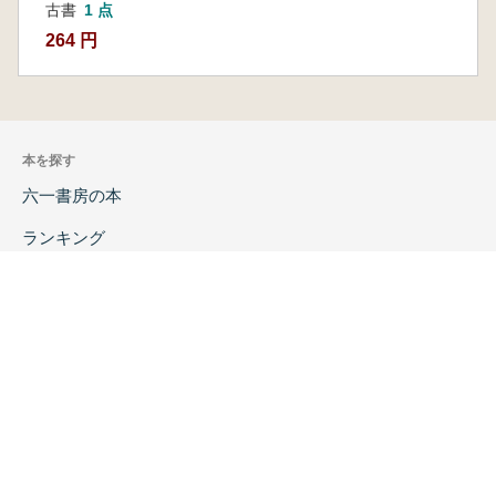
古書
1 点
264 円
本を探す
六一書房の本
ランキング
特価図書
特集
書店様へ
著者ログイン
会社案内