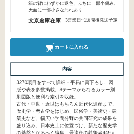
箱の背にわずかに退色、ふちに一部小傷み、
天面に一部小さな汚れあり
3営業日~1週間後発送予定
文京倉庫在庫
カートに入れる
内容
3270項目をすべて詳細・平易に書下ろし、図
版や表を多数掲載。8テーマからなるカラー別
刷図版と便利な索引を収録。
古代・中世・近世はもちろん近代化遺産まで、
歴史学・考古学をはじめ、民俗学・美術史・建
築史など、幅広い学問分野の共同研究の成果を
盛り込み、日本史上に位置づけ、新たな歴史学
の基盤となるべく編集。最適任の執筆者449人