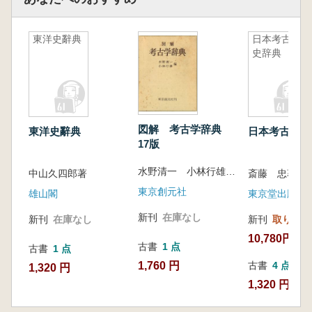
東洋史辭典
日本考古学
史辞典
図解 考古学辞典
東洋史辭典
日本考古学史
17版
水野清一 小林行雄 編
中山久四郎著
斎藤 忠著
東京創元社
雄山閣
東京堂出版
新刊
在庫なし
新刊
在庫なし
新刊
取り寄せ
10,780円
古書
1 点
古書
1 点
1,760 円
古書
4 点
1,320 円
1,320 円~