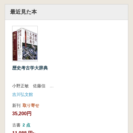
最近見た本
歴史考古学大辞典
小野正敏 佐藤信 舘野和己 田辺征夫 編
吉川弘文館
新刊
取り寄せ
35,200円
古書
2 点