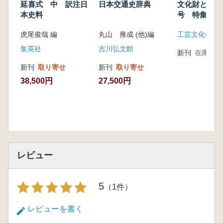
日本交通史辞典
延喜式 中 訳注日
文化財と技術
本史料
号 特集 ヤ
権と地域王権
丸山 雍成 (他)編
虎尾俊哉 編
工芸文化研究
の繋がり
吉川弘文館
集英社
新刊
在庫なし
新刊
取り寄せ
新刊
取り寄せ
27,500円
38,500円
レビュー
5
（1件）
レビューを書く