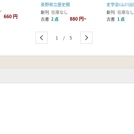
回顧と展望
長野県立歴史館
史学会(山川出
し
新刊
在庫なし
新刊
在庫なし
660 円
880 円~
古書
2 点
古書
1 点
1
/
5