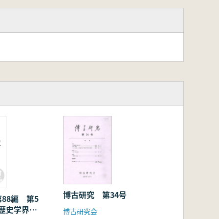
史
博古研究 第34号
88編 第5
年の歴史学界
博古研究会