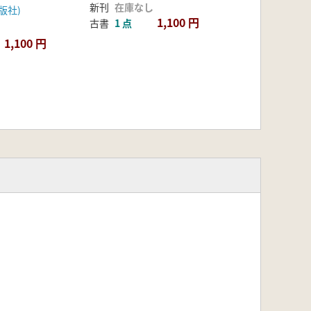
新刊
在庫なし
版社)
1,100 円
古書
1 点
1,100 円