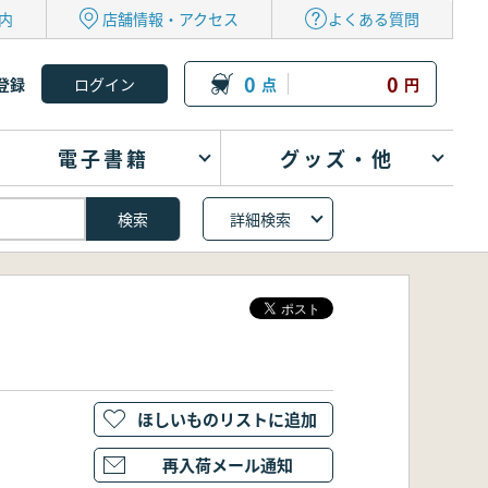
内
店舗情報・アクセス
よくある質問
0
0
登録
点
円
電子書籍
グッズ・他
詳細検索
ほしいものリストに追加
再入荷メール通知