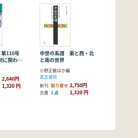
 第110号
中世の系譜 東と西・北
制に関わる
と南の世界
小野正敏ほか編
高志書院
2,640円
2,750円
1,320 円
新刊
取り寄せ
1,320 円
古書
1 点