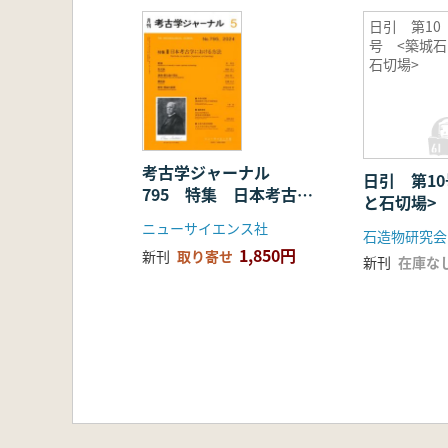
日引 第10
号 <築城石
石切場>
考古学ジャーナル
日引 第1
795 特集 日本考古学
と石切場
における方法
ニューサイエンス社
石造物研究会
1,850円
新刊
取り寄せ
新刊
在庫な