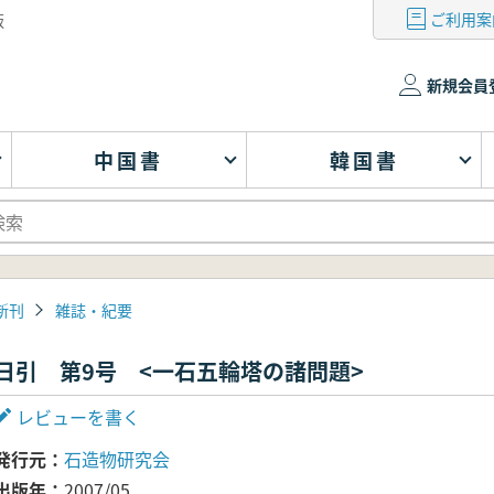
ご利用案
版
新規会員
中国書
韓国書
新刊
雑誌・紀要
日引 第9号 <一石五輪塔の諸問題>
レビューを書く
発行元
石造物研究会
出版年
2007/05