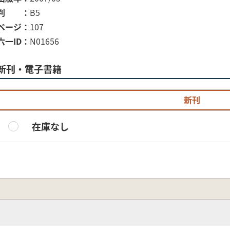
判
B5
ページ
107
六一ID
N01656
新刊・電子書籍
新刊
在庫なし