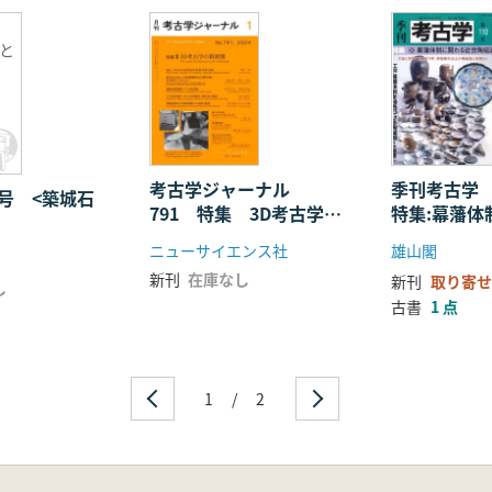
と
考古学ジャーナル
季刊考古学
0号 <築城石
791 特集 3D考古学の
特集:幕藩体
>
新展開
近世陶磁器
ニューサイエンス社
雄山閣
新刊
在庫なし
新刊
取り寄せ
し
古書
1 点
1
/
2