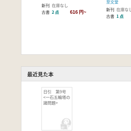
至文堂
新刊
在庫なし
新刊
在庫な
616 円~
古書
2 点
古書
1 点
最近見た本
日引 第9号
<一石五輪塔の
諸問題>